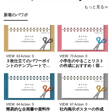
もっと見る≫
新着のパワポ
VIEW:
63
Action:
0
VIEW:
73
Action:
0
３枚仕立てのパワーポイ
小学生のやることリスト
ントのテンプレートで
の作成におすすめ！宿題
す。ハサミ、カッター、
や学校、家庭での決まり
ペンのワンポイントイラ
事をまとめたい時のフォ
ストが描かれています。
ーマットにおすすめしま
ご案内やお知らせなど簡
す。 ノートタイプのフォ
単な資料を時短で作成で
ーマットで文字入れをし
きる便利なフォーマット
やすく、壁に貼ってもか
になります。 文房具好き
わいいデザインです。お
の方、掲示ポスターを作
子さんが見てもテンショ
VIEW:
64
Action:
0
VIEW:
67
Action:
0
成をされたい方におす
ンが上がるテンプレ
簡易的な企画書や資料作
社内掲示ポスターの作成