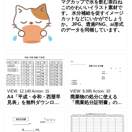
す
マグカップで水を飲む茶白ね
ね。
このかわいいイラスト素材で
す。 水分補給を促すイメージ
あ
カットなどにいかがでしょう
か。 JPG、透過PNG、ai形式
し
のデータを同梱しています。
ら
い
VIEW:
12,140
Action:
15
VIEW:
9,095
Action:
10
A4「平成・令和・西暦早
廃棄物の処分に使える
見表」を無料ダウンロー
「廃棄処分証明書」の無
ド！和暦⇔西暦の変換や
料テンプレート！家電メ
学歴の計算が一目でわか
ーカーの代理店、回収業
る！印刷可能な一覧表！
者へおすすめ！(Excel・
印刷可能な平成・令和・
Word・PDF)正しく廃棄
西暦早見表を無料ダウン
されたことを証明する書