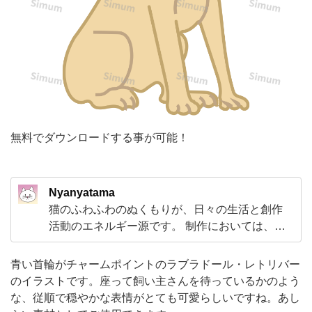
ン
ト
の
ラ
ブ
ラ
ド
無料でダウンロードする事が可能！
ー
ル・
Nyanyatama
レ
猫のふわふわのぬくもりが、日々の生活と創作
ト
活動のエネルギー源です。 制作においては、
リ
「こつこつと、長く使えるスタンダードなも
の」を生み出すことを大切にしています。奇を
バ
青い首輪がチャームポイントのラブラドール・レトリバー
てらわず、基本に忠実で、多くの方に愛用して
のイラストです。座って飼い主さんを待っているかのよう
ー
いただけるような使いやすい素材作りをモット
な、従順で穏やかな表情がとても可愛らしいですね。あし
の
ーにしています。 猫への愛と、地道な制作への