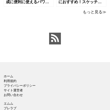
成に便利に使えるパワー
におすすめ！スケッチブ
ポイントのテンプレート
ックデザインのおしゃれ
です。青の工作マットに
なパワーポイントのテン
もっと見る≫
赤いハサミ、カッター、
プレートです。グレーの
ペンのワンポイントイラ
背景でシックなデザイ
ストが入っている、おし
ン。会社の壁面や寮など
ゃれでかわいいデザイ
の掲示ポスター、お知ら
ン。 企画書や提案書の表
せ、ご案内のフォーマッ
紙として利用したり、３
トにおすすめします。 ダ
ページを使用して企画
ウンロードしてテキス
ホーム
利用規約
プライバシーポリシー
サイト運営者
お問い合わせ
エムム
ブレラブ