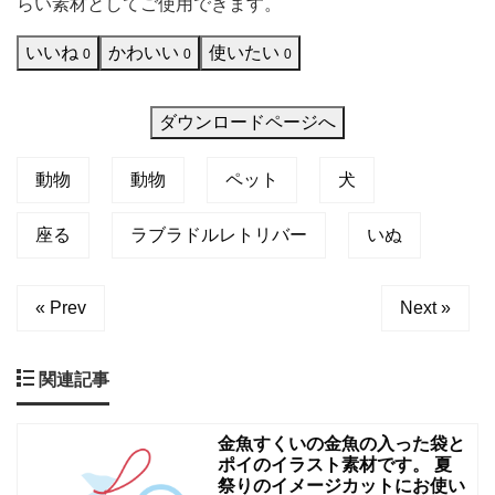
らい素材としてご使用できます。
イ
こだわ
いいね
かわいい
使いたい
ラ
0
0
0
ス
ト
ダウンロードページへ
で
動物
動物
ペット
犬
す。
座
座る
ラブラドルレトリバー
いぬ
っ
て
« Prev
Next »
飼
い
関連記事
主
さ
金魚すくいの金魚の入った袋と
ん
ポイのイラスト素材です。 夏
を
祭りのイメージカットにお使い