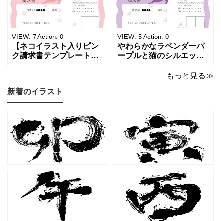
かな質感を生み出し、受
な請求書素材です。清潔
け取った相手の心をくす
感と高級感が同居するデ
ぐる特別な仕上がりとな
ザインは、クライアント
っています。 ハンドメイ
に信頼感と華やかな印象
VIEW:
7
Action:
0
VIEW:
5
Action:
0
ド雑貨、コスメブラン
を同時に届けます
【ネコイラスト入りピン
やわらかなラベンダーパ
ク請求書テンプレート
ープルと猫のシルエット
（Excel・Word）】愛ら
が優美な印象を与える、
しさと柔らかな雰囲気を
おしゃれな請求書フォー
もっと見る≫
兼ね備えた、ピンクカラ
マット（Excel・Word対
新着のイラスト
ーの猫デザイン請求書雛
応）です。上品でエレガ
形です。波打ちフレーム
ントなカラーリングは、
の中に描かれたキャット
他とは一味違う個性を演
シルエットや小さな肉球
出したいときにも活躍し
モチーフが、ビジネス文
ます。 猫カフェやトリミ
書にさりげない
ングサロン