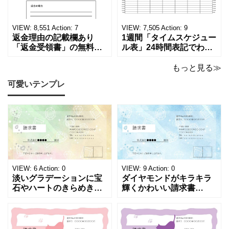
ロードでご利用いただけ
類「廃棄処分証明書」の
ます。 パソコンに保存し
テンプレートです。 量販
ていただくか、A4サイズ
店や家電メーカーの代理
VIEW:
8,551
Action:
7
VIEW:
7,505
Action:
9
でコピーしてご
店、回収
返金理由の記載欄あり
1週間「タイムスケジュー
「返金受領書」の無料テ
ル表」24時間表記でわか
ンプレート！過払い･誤入
りやすい無料テンプレー
金などで使える書き方が
ト！A4横型ExcelやWord
もっと見る≫
簡単なひな形でおすす
で簡単作成できる！1週間
可愛いテンプレ
め！過払い･誤入金などが
の予定が書ける24時間表
発生した際にも使える、
記のタイムスケジュール
モノクロでシンプルな
表になります。 A4横型サ
「返金領収書」のテンプ
イズの無料テンプレート
レートとなります。 A4縦
で、Excel・Wo
型サイズで用紙に印
VIEW:
6
Action:
0
VIEW:
9
Action:
0
淡いグラデーションに宝
ダイヤモンドがキラキラ
石やハートのきらめきを
輝くかわいい請求書
重ねた、幻想的でロマン
（Excel・Word）！透明
チックな請求書雛形で
感あふれるライトブルー
す。パステルピンクやラ
背景に、ジュエルモチー
ベンダーの色彩がやわら
フを散りばめた煌びやか