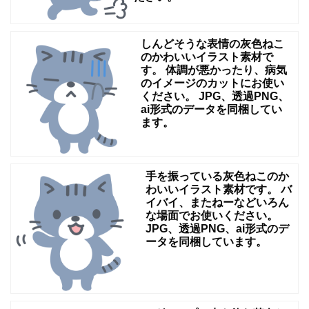
か
な
しんどそうな表情の灰色ねこ
表
のかわいいイラスト素材で
す。 体調が悪かったり、病気
情
のイメージのカットにお使い
ください。 JPG、透過PNG、
が
ai形式のデータを同梱してい
と
ます。
て
も
手を振っている灰色ねこのか
可
わいいイラスト素材です。 バ
愛
イバイ、またねーなどいろん
な場面でお使いください。
ら
JPG、透過PNG、ai形式のデ
ータを同梱しています。
し
い
で