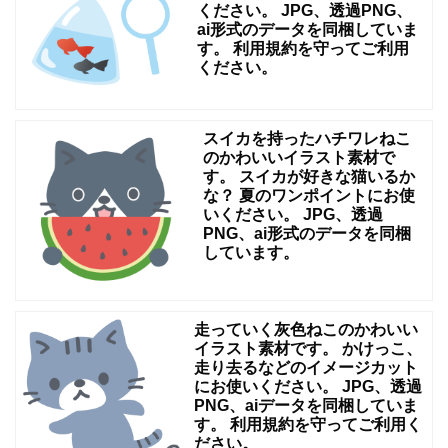
ください。 JPG、透過PNG、
待
ai形式のデータを同梱していま
す。 利用規約を守ってご利用
っ
ください。
て
い
スイカを持ったハチワレねこ
る
のかわいいイラスト素材で
か
す。 スイカが好きな猫いるか
な？ 夏のワンポイントにお使
の
いください。 JPG、透過
よ
PNG、ai形式のデータを同梱
しています。
う
な、
従
走っていく灰色ねこのかわいい
イラスト素材です。 かけっこ、
順
走り去るなどのイメージカット
で
にお使いください。 JPG、透過
PNG、aiデータを同梱していま
穏
す。 利用規約を守ってご利用く
や
ださい。