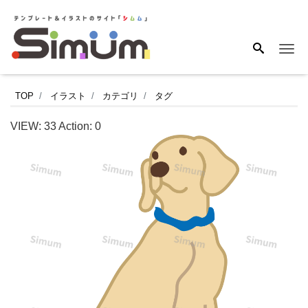
Me
青
TOP
イラスト
カテゴリ
タグ
い
VIEW:
33
Action:
0
首
輪
が
チ
ャ
ー
ム
ポ
イ