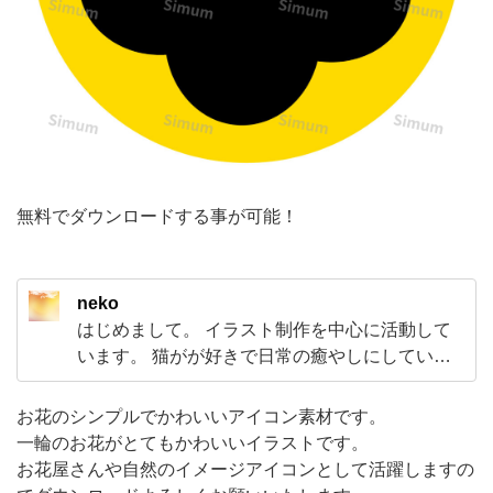
い
ア
イ
コ
ン
素
無料でダウンロードする事が可能！
材
で
す。
neko
一
はじめまして。 イラスト制作を中心に活動して
輪
います。 猫がが好きで日常の癒やしにしていま
の
す。 イラストを通じて見てくださる方に少しで
も喜んでいただけるような作品づくりを心がけ
お
お花のシンプルでかわいいアイコン素材です。
て「こんな絵がほしい」「フレームがほしい」
一輪のお花がとてもかわいいイラストです。
花
とおもっていただけるようなお手伝いができれ
お花屋さんや自然のイメージアイコンとして活躍しますの
が
ばとおもっています。よろしくお願い致します