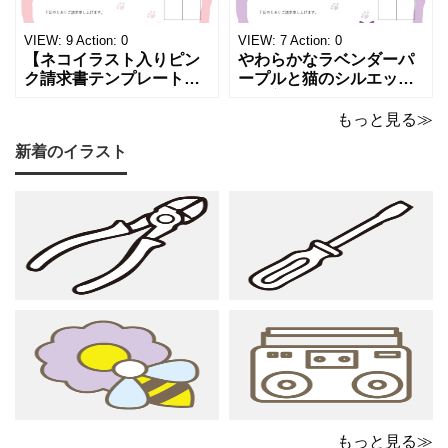
ぐる特別な仕上がりとな
ザインは、クライアント
っています。 ハンドメイ
に信頼感と華やかな印象
VIEW:
9
Action:
0
VIEW:
7
Action:
0
ド雑貨、コスメブラン
を同時に届けます
【ネコイラスト入りピン
やわらかなラベンダーパ
ク請求書テンプレート
ープルと猫のシルエット
（Excel・Word）】愛ら
が優美な印象を与える、
しさと柔らかな雰囲気を
おしゃれな請求書フォー
もっと見る≫
兼ね備えた、ピンクカラ
マット（Excel・Word対
新着のイラスト
ーの猫デザイン請求書雛
応）です。上品でエレガ
形です。波打ちフレーム
ントなカラーリングは、
の中に描かれたキャット
他とは一味違う個性を演
シルエットや小さな肉球
出したいときにも活躍し
モチーフが、ビジネス文
ます。 猫カフェやトリミ
書にさりげない
ングサロン
もっと見る≫