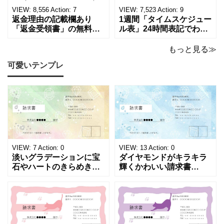
ていただくか、A4サイズ
店や家電メーカーの代理
VIEW:
8,556
Action:
7
VIEW:
7,523
Action:
9
でコピーしてご
店、回収
返金理由の記載欄あり
1週間「タイムスケジュー
「返金受領書」の無料テ
ル表」24時間表記でわか
ンプレート！過払い･誤入
りやすい無料テンプレー
金などで使える書き方が
ト！A4横型ExcelやWord
もっと見る≫
簡単なひな形でおすす
で簡単作成できる！1週間
可愛いテンプレ
め！過払い･誤入金などが
の予定が書ける24時間表
発生した際にも使える、
記のタイムスケジュール
モノクロでシンプルな
表になります。 A4横型サ
「返金領収書」のテンプ
イズの無料テンプレート
レートとなります。 A4縦
で、Excel・Wo
型サイズで用紙に印
VIEW:
7
Action:
0
VIEW:
13
Action:
0
淡いグラデーションに宝
ダイヤモンドがキラキラ
石やハートのきらめきを
輝くかわいい請求書
重ねた、幻想的でロマン
（Excel・Word）！透明
チックな請求書雛形で
感あふれるライトブルー
す。パステルピンクやラ
背景に、ジュエルモチー
ベンダーの色彩がやわら
フを散りばめた煌びやか
かな質感を生み出し、受
な請求書素材です。清潔
け取った相手の心をくす
感と高級感が同居するデ