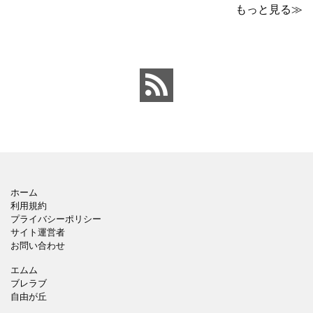
です。青の工作マットに
なパワーポイントのテン
もっと見る≫
赤いハサミ、カッター、
プレートです。グレーの
ペンのワンポイントイラ
背景でシックなデザイ
ストが入っている、おし
ン。会社の壁面や寮など
ゃれでかわいいデザイ
の掲示ポスター、お知ら
ン。 企画書や提案書の表
せ、ご案内のフォーマッ
紙として利用したり、３
トにおすすめします。 ダ
ページを使用して企画
ウンロードしてテキス
ホーム
利用規約
プライバシーポリシー
サイト運営者
お問い合わせ
エムム
ブレラブ
自由が丘