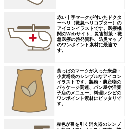
と
し
赤い十字マークが付いたドクタ
ーヘリ（救急ヘリコプター）の
て
アイコンイラストです。医療機
活
関のWebサイト、災害対策・救
急医療の啓発資料、防災マップ
躍
のワンポイント素材に最適で
し
す。
ま
す
葉っぱのマークが入った米袋・
の
小麦粉袋のシンプルなアイコン
イラストです。製粉・農産物の
で
パッケージ関連、パン屋や洋菓
子店のメニュー、料理レシピの
ダ
ワンポイント素材にピッタリで
ウ
す。
ン
ロ
赤色が目を引く消火器のシンプ