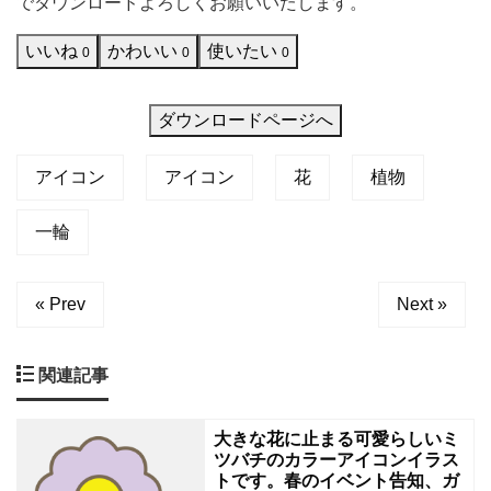
でダウンロードよろしくお願いいたします。
と
いいね
かわいい
使いたい
て
0
0
0
も
か
ダウンロードページへ
わ
アイコン
アイコン
花
植物
い
い
一輪
イ
ラ
« Prev
Next »
ス
ト
関連記事
で
す。
大きな花に止まる可愛らしいミ
お
ツバチのカラーアイコンイラス
トです。春のイベント告知、ガ
花