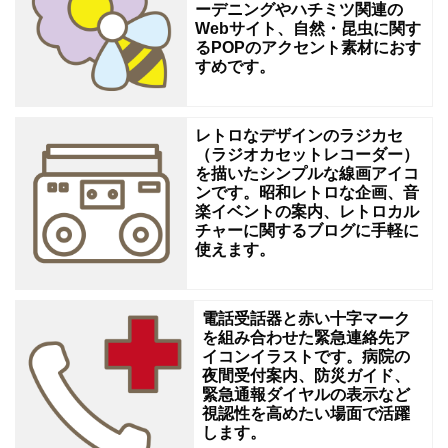
ーデニングやハチミツ関連の
屋
Webサイト、自然・昆虫に関す
るPOPのアクセント素材におす
さ
すめです。
ん
や
レトロなデザインのラジカセ
自
（ラジオカセットレコーダー）
然
を描いたシンプルな線画アイコ
ンです。昭和レトロな企画、音
の
楽イベントの案内、レトロカル
チャーに関するブログに手軽に
イ
使えます。
メ
ー
電話受話器と赤い十字マーク
ジ
を組み合わせた緊急連絡先ア
ア
イコンイラストです。病院の
夜間受付案内、防災ガイド、
イ
緊急通報ダイヤルの表示など
コ
視認性を高めたい場面で活躍
します。
ン