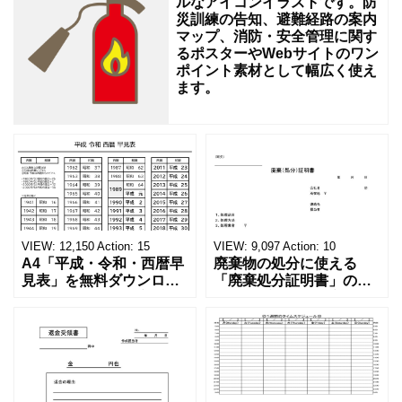
ー
ルなアイコンイラストです。防
災訓練の告知、避難経路の案内
ド
マップ、消防・安全管理に関す
よ
るポスターやWebサイトのワン
ポイント素材として幅広く使え
ろ
ます。
し
く
VIEW:
12,150
Action:
15
VIEW:
9,097
Action:
10
A4「平成・令和・西暦早
廃棄物の処分に使える
見表」を無料ダウンロー
「廃棄処分証明書」の無
ド！和暦⇔西暦の変換や
料テンプレート！家電メ
学歴の計算が一目でわか
ーカーの代理店、回収業
る！印刷可能な一覧表！
者へおすすめ！(Excel・
印刷可能な平成・令和・
Word・PDF)正しく廃棄
西暦早見表を無料ダウン
されたことを証明する書
ロードでご利用いただけ
類「廃棄処分証明書」の
ます。 パソコンに保存し
テンプレートです。 量販