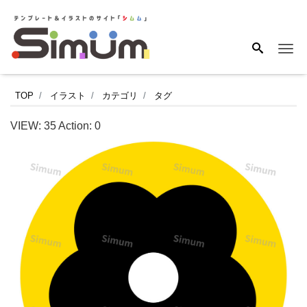
Me
お
TOP
イラスト
カテゴリ
タグ
花
VIEW:
35
Action:
0
の
シ
ン
プ
ル
で
か
わ
い