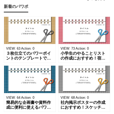
新着のパワポ
VIEW:
63
Action:
0
VIEW:
73
Action:
0
３枚仕立てのパワーポイ
小学生のやることリスト
ントのテンプレートで
の作成におすすめ！宿題
す。ハサミ、カッター、
や学校、家庭での決まり
ペンのワンポイントイラ
事をまとめたい時のフォ
ストが描かれています。
ーマットにおすすめしま
ご案内やお知らせなど簡
す。 ノートタイプのフォ
単な資料を時短で作成で
ーマットで文字入れをし
きる便利なフォーマット
やすく、壁に貼ってもか
になります。 文房具好き
わいいデザインです。お
の方、掲示ポスターを作
子さんが見てもテンショ
VIEW:
64
Action:
0
VIEW:
68
Action:
0
成をされたい方におす
ンが上がるテンプレ
簡易的な企画書や資料作
社内掲示ポスターの作成
成に便利に使えるパワー
におすすめ！スケッチブ
ポイントのテンプレート
ックデザインのおしゃれ