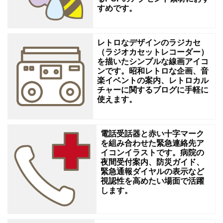
すめです。
ザ
イ
ン、
レトロなデザインのラジカセ
（ラジオカセットレコーダー）
SNS
を描いたシンプルな線画アイコ
の
ンです。昭和レトロな企画、音
楽イベントの案内、レトロカル
イ
チャーに関するブログに手軽に
使えます。
メ
ー
ジ
電話受話器と赤い十字マーク
を組み合わせた緊急連絡先ア
素
イコンイラストです。病院の
材
夜間受付案内、防災ガイド、
緊急通報ダイヤルの表示など
な
視認性を高めたい場面で活躍
ど、
します。
さ
ま