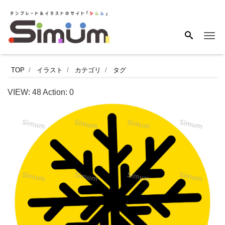
Me
結
TOP
イラスト
カテゴリ
タグ
晶
VIEW:
48
Action:
0
の
ア
イ
コ
ン
で
す。
１
２