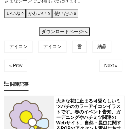
ざまなシーンでご利用いただけます。
の
いいね
かわいい
使いたい
イ
0
0
0
メ
ー
ダウンロードページへ
ジ
アイコン
アイコン
雪
結晶
で
す。
« Prev
Next »
チ
ラ
シ
関連記事
や
ウ
大きな花に止まる可愛らしいミ
ツバチのカラーアイコンイラス
ェ
トです。春のイベント告知、ガ
ーデニングやハチミツ関連の
ブ
Webサイト、自然・昆虫に関す
デ
るPOPのアクセント素材におす