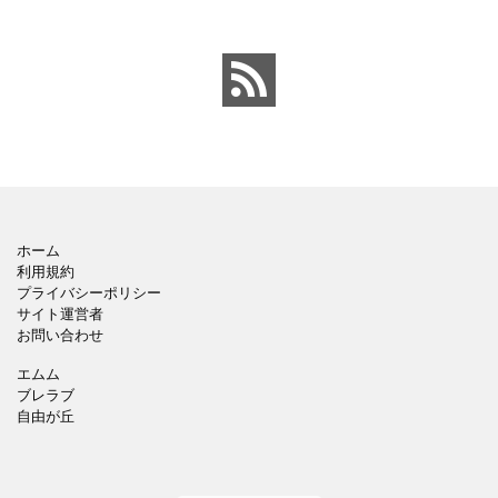
ストが入っている、おし
ン。会社の壁面や寮など
ゃれでかわいいデザイ
の掲示ポスター、お知ら
ン。 企画書や提案書の表
せ、ご案内のフォーマッ
紙として利用したり、３
トにおすすめします。 ダ
ページを使用して企画
ウンロードしてテキス
ホーム
利用規約
プライバシーポリシー
サイト運営者
お問い合わせ
エムム
ブレラブ
自由が丘