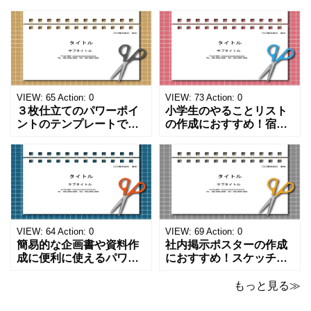
VIEW:
65
Action:
0
VIEW:
73
Action:
0
３枚仕立てのパワーポイ
小学生のやることリスト
ントのテンプレートで
の作成におすすめ！宿題
す。ハサミ、カッター、
や学校、家庭での決まり
ペンのワンポイントイラ
事をまとめたい時のフォ
ストが描かれています。
ーマットにおすすめしま
ご案内やお知らせなど簡
す。 ノートタイプのフォ
単な資料を時短で作成で
ーマットで文字入れをし
きる便利なフォーマット
やすく、壁に貼ってもか
になります。 文房具好き
わいいデザインです。お
の方、掲示ポスターを作
子さんが見てもテンショ
VIEW:
64
Action:
0
VIEW:
69
Action:
0
成をされたい方におす
ンが上がるテンプレ
簡易的な企画書や資料作
社内掲示ポスターの作成
成に便利に使えるパワー
におすすめ！スケッチブ
ポイントのテンプレート
ックデザインのおしゃれ
です。青の工作マットに
なパワーポイントのテン
もっと見る≫
赤いハサミ、カッター、
プレートです。グレーの
ペンのワンポイントイラ
背景でシックなデザイ