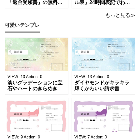
「返金受領書」の無料テ
ル表」24時間表記でわか
ンプレート！過払い･誤入
りやすい無料テンプレー
金などで使える書き方が
ト！A4横型ExcelやWord
もっと見る≫
簡単なひな形でおすす
で簡単作成できる！1週間
可愛いテンプレ
め！過払い･誤入金などが
の予定が書ける24時間表
発生した際にも使える、
記のタイムスケジュール
モノクロでシンプルな
表になります。 A4横型サ
「返金領収書」のテンプ
イズの無料テンプレート
レートとなります。 A4縦
で、Excel・Wo
型サイズで用紙に印
VIEW:
10
Action:
0
VIEW:
13
Action:
0
淡いグラデーションに宝
ダイヤモンドがキラキラ
石やハートのきらめきを
輝くかわいい請求書
重ねた、幻想的でロマン
（Excel・Word）！透明
チックな請求書雛形で
感あふれるライトブルー
す。パステルピンクやラ
背景に、ジュエルモチー
ベンダーの色彩がやわら
フを散りばめた煌びやか
かな質感を生み出し、受
な請求書素材です。清潔
け取った相手の心をくす
感と高級感が同居するデ
ぐる特別な仕上がりとな
ザインは、クライアント
っています。 ハンドメイ
に信頼感と華やかな印象
VIEW:
9
Action:
0
VIEW:
7
Action:
0