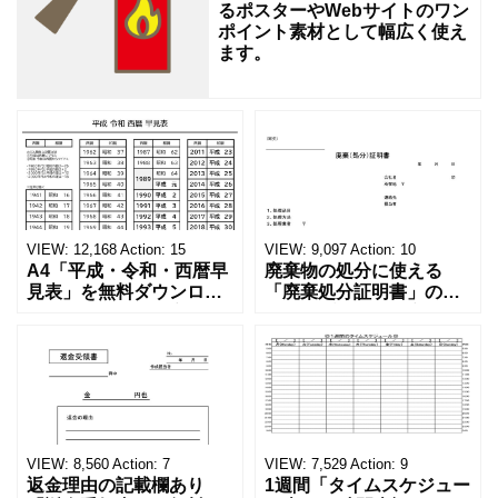
ま
るポスターやWebサイトのワン
す
ポイント素材として幅広く使え
ます。
VIEW:
12,168
Action:
15
VIEW:
9,097
Action:
10
A4「平成・令和・西暦早
廃棄物の処分に使える
見表」を無料ダウンロー
「廃棄処分証明書」の無
ド！和暦⇔西暦の変換や
料テンプレート！家電メ
学歴の計算が一目でわか
ーカーの代理店、回収業
る！印刷可能な一覧表！
者へおすすめ！(Excel・
印刷可能な平成・令和・
Word・PDF)正しく廃棄
西暦早見表を無料ダウン
されたことを証明する書
ロードでご利用いただけ
類「廃棄処分証明書」の
ます。 パソコンに保存し
テンプレートです。 量販
ていただくか、A4サイズ
店や家電メーカーの代理
VIEW:
8,560
Action:
7
VIEW:
7,529
Action:
9
でコピーしてご
店、回収
返金理由の記載欄あり
1週間「タイムスケジュー