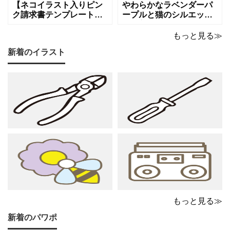
ド雑貨、コスメブラン
を同時に届けます
【ネコイラスト入りピン
やわらかなラベンダーパ
ク請求書テンプレート
ープルと猫のシルエット
（Excel・Word）】愛ら
が優美な印象を与える、
しさと柔らかな雰囲気を
おしゃれな請求書フォー
もっと見る≫
兼ね備えた、ピンクカラ
マット（Excel・Word対
新着のイラスト
ーの猫デザイン請求書雛
応）です。上品でエレガ
形です。波打ちフレーム
ントなカラーリングは、
の中に描かれたキャット
他とは一味違う個性を演
シルエットや小さな肉球
出したいときにも活躍し
モチーフが、ビジネス文
ます。 猫カフェやトリミ
書にさりげない
ングサロン
もっと見る≫
新着のパワポ