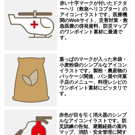
赤い十字マークが付いたドクタ
ざ
ーヘリ（救急ヘリコプター）の
アイコンイラストです。医療機
ま
関のWebサイト、災害対策・救
な
急医療の啓発資料、防災マップ
のワンポイント素材に最適で
シ
す。
ー
ン
葉っぱのマークが入った米袋・
で
小麦粉袋のシンプルなアイコン
ご
イラストです。製粉・農産物の
パッケージ関連、パン屋や洋菓
利
子店のメニュー、料理レシピの
ワンポイント素材にピッタリで
用
す。
い
た
赤色が目を引く消火器のシンプ
だ
ルなアイコンイラストです。防
け
災訓練の告知、避難経路の案内
マップ、消防・安全管理に関す