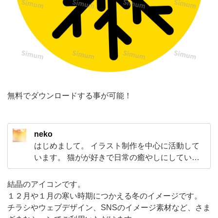
月
や
１
月
の
寒
無料でダウンロードする事が可能！
い
時
期
neko
に
はじめまして。 イラスト制作を中心に活動して
つ
います。 猫がが好きで日常の癒やしにしていま
か
す。 イラストを通じて見てくださる方に少しで
も喜んでいただけるような作品づくりを心がけ
え
結晶のアイコンです。
て「こんな絵がほしい」「フレームがほしい」
１２月や１月の寒い時期につかえる冬のイメージです。
る
とおもっていただけるようなお手伝いができれ
チラシやウェブデザイン、SNSのイメージ素材など、さま
冬
ばとおもっています。よろしくお願い致します