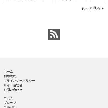
ポイントのテンプレート
ックデザインのおしゃれ
です。青の工作マットに
なパワーポイントのテン
もっと見る≫
赤いハサミ、カッター、
プレートです。グレーの
ペンのワンポイントイラ
背景でシックなデザイ
ストが入っている、おし
ン。会社の壁面や寮など
ゃれでかわいいデザイ
の掲示ポスター、お知ら
ン。 企画書や提案書の表
せ、ご案内のフォーマッ
紙として利用したり、３
トにおすすめします。 ダ
ページを使用して企画
ウンロードしてテキス
ホーム
利用規約
プライバシーポリシー
サイト運営者
お問い合わせ
エムム
ブレラブ
自由が丘