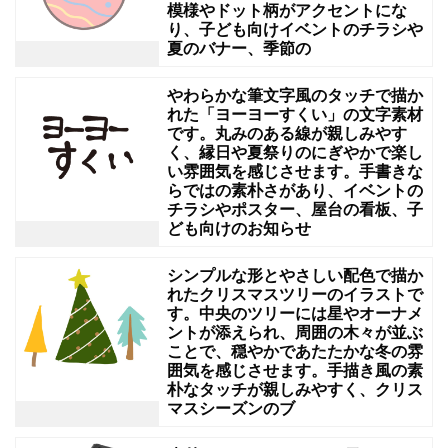
模様やドット柄がアクセントにな
ー
り、子ども向けイベントのチラシや
夏のバナー、季節の
ル
な
やわらかな筆文字風のタッチで描か
ど、
れた「ヨーヨーすくい」の文字素材
です。丸みのある線が親しみやす
幅
く、縁日や夏祭りのにぎやかで楽し
い雰囲気を感じさせます。手書きな
広
らではの素朴さがあり、イベントの
い
チラシやポスター、屋台の看板、子
ども向けのお知らせ
シ
ー
シンプルな形とやさしい配色で描か
ン
れたクリスマスツリーのイラストで
す。中央のツリーには星やオーナメ
で
ントが添えられ、周囲の木々が並ぶ
ことで、穏やかであたたかな冬の雰
使
囲気を感じさせます。手描き風の素
用
朴なタッチが親しみやすく、クリス
マスシーズンのブ
で