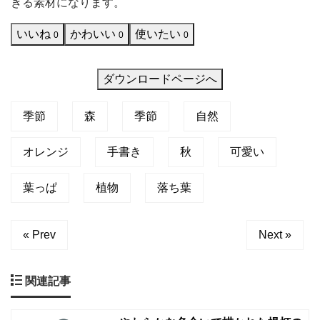
きる素材になります。
タ
いいね
かわいい
使いたい
イ
0
0
0
ル
の
ダウンロードページへ
イ
季節
森
季節
自然
ラ
ス
オレンジ
手書き
秋
可愛い
ト
で
葉っぱ
植物
落ち葉
す。
秋
« Prev
Next »
の
季
関連記事
節
感