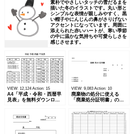
き
素朴でやさしいタッチの雪だるまを
る
描いた冬のイラストです。丸い形と
シンプルな表情が親しみやすく、黒
い帽子やにんじんの鼻がさりげない
アクセントになっています。周囲に
添えられた赤いハートが、寒い季節
の中に温かな気持ちや可愛らしさを
感じさせます。
VIEW:
12,124
Action:
15
VIEW:
9,083
Action:
10
A4「平成・令和・西暦早
廃棄物の処分に使える
見表」を無料ダウンロー
「廃棄処分証明書」の無
ド！和暦⇔西暦の変換や
料テンプレート！家電メ
学歴の計算が一目でわか
ーカーの代理店、回収業
る！印刷可能な一覧表！
者へおすすめ！(Excel・
印刷可能な平成・令和・
Word・PDF)正しく廃棄
西暦早見表を無料ダウン
されたことを証明する書
ロードでご利用いただけ
類「廃棄処分証明書」の