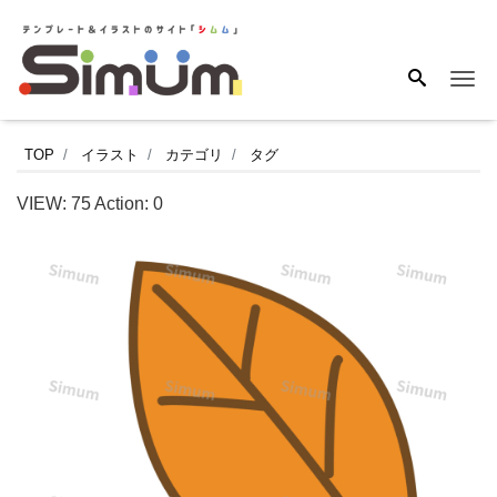
Me
オ
TOP
イラスト
カテゴリ
タグ
レ
VIEW:
75
Action:
0
ン
ジ
と
赤
の
落
ち
葉
を