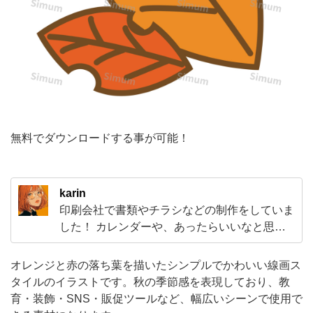
描
い
た
シ
ン
プ
ル
無料でダウンロードする事が可能！
で
か
karin
わ
印刷会社で書類やチラシなどの制作をしていま
い
した！ カレンダーや、あったらいいなと思う
い
素材など、みなさんの役にたつ素材を投稿して
いきたいなと思いますので、ぜひ使っていただ
線
オレンジと赤の落ち葉を描いたシンプルでかわいい線画ス
けると嬉しいです。
タイルのイラストです。秋の季節感を表現しており、教
画
育・装飾・SNS・販促ツールなど、幅広いシーンで使用で
ス