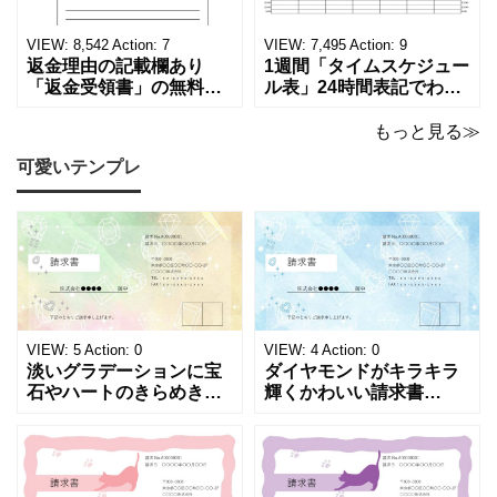
ます。 パソコンに保存し
テンプレートです。 量販
ていただくか、A4サイズ
店や家電メーカーの代理
VIEW:
8,542
Action:
7
VIEW:
7,495
Action:
9
でコピーしてご
店、回収
返金理由の記載欄あり
1週間「タイムスケジュー
「返金受領書」の無料テ
ル表」24時間表記でわか
ンプレート！過払い･誤入
りやすい無料テンプレー
金などで使える書き方が
ト！A4横型ExcelやWord
もっと見る≫
簡単なひな形でおすす
で簡単作成できる！1週間
可愛いテンプレ
め！過払い･誤入金などが
の予定が書ける24時間表
発生した際にも使える、
記のタイムスケジュール
モノクロでシンプルな
表になります。 A4横型サ
「返金領収書」のテンプ
イズの無料テンプレート
レートとなります。 A4縦
で、Excel・Wo
型サイズで用紙に印
VIEW:
5
Action:
0
VIEW:
4
Action:
0
淡いグラデーションに宝
ダイヤモンドがキラキラ
石やハートのきらめきを
輝くかわいい請求書
重ねた、幻想的でロマン
（Excel・Word）！透明
チックな請求書雛形で
感あふれるライトブルー
す。パステルピンクやラ
背景に、ジュエルモチー
ベンダーの色彩がやわら
フを散りばめた煌びやか