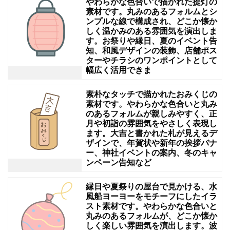
やわらかな色合いで描かれた提灯の
を
素材です。丸みのあるフォルムとシ
ンプルな線で構成され、どこか懐か
表
しく温かみのある雰囲気を演出しま
す。お祭りや縁日、夏のイベント告
現
知、和風デザインの装飾、店舗ポス
し
ターやチラシのワンポイントとして
幅広く活用できま
て
お
素朴なタッチで描かれたおみくじの
り、
素材です。やわらかな色合いと丸み
のあるフォルムが親しみやすく、正
教
月や初詣の雰囲気をやさしく表現し
ます。大吉と書かれた札が見えるデ
育・
ザインで、年賀状や新年の挨拶バナ
装
ー、神社イベントの案内、冬のキャ
ンペーン告知など
飾・
SNS・
縁日や夏祭りの屋台で見かける、水
販
風船ヨーヨーをモチーフにしたイラ
スト素材です。やわらかな色合いと
促
丸みのあるフォルムが、どこか懐か
しく楽しい雰囲気を演出します。波
ツ