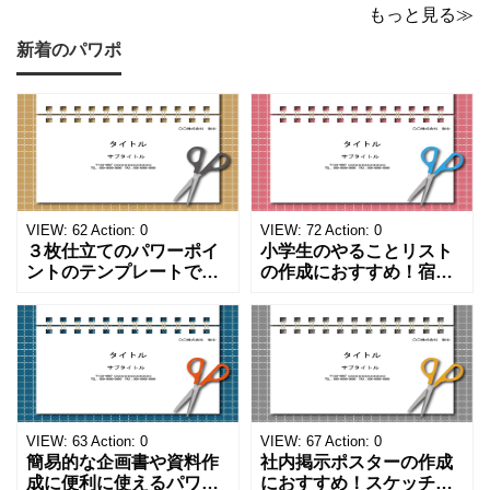
もっと見る≫
新着のパワポ
VIEW:
62
Action:
0
VIEW:
72
Action:
0
３枚仕立てのパワーポイ
小学生のやることリスト
ントのテンプレートで
の作成におすすめ！宿題
す。ハサミ、カッター、
や学校、家庭での決まり
ペンのワンポイントイラ
事をまとめたい時のフォ
ストが描かれています。
ーマットにおすすめしま
ご案内やお知らせなど簡
す。 ノートタイプのフォ
単な資料を時短で作成で
ーマットで文字入れをし
きる便利なフォーマット
やすく、壁に貼ってもか
になります。 文房具好き
わいいデザインです。お
の方、掲示ポスターを作
子さんが見てもテンショ
VIEW:
63
Action:
0
VIEW:
67
Action:
0
成をされたい方におす
ンが上がるテンプレ
簡易的な企画書や資料作
社内掲示ポスターの作成
成に便利に使えるパワー
におすすめ！スケッチブ