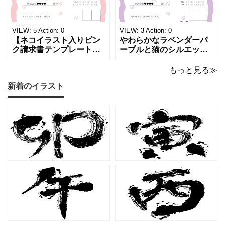
かな質感を生み出し、受
な請求書素材です。清潔
け取った相手の心をくす
感と高級感が同居するデ
ぐる特別な仕上がりとな
ザインは、クライアント
っています。 ハンドメイ
に信頼感と華やかな印象
VIEW:
5
Action:
0
VIEW:
3
Action:
0
ド雑貨、コスメブラン
を同時に届けます
【ネコイラスト入りピン
やわらかなラベンダーパ
ク請求書テンプレート
ープルと猫のシルエット
（Excel・Word）】愛ら
が優美な印象を与える、
しさと柔らかな雰囲気を
おしゃれな請求書フォー
もっと見る≫
兼ね備えた、ピンクカラ
マット（Excel・Word対
新着のイラスト
ーの猫デザイン請求書雛
応）です。上品でエレガ
形です。波打ちフレーム
ントなカラーリングは、
の中に描かれたキャット
他とは一味違う個性を演
シルエットや小さな肉球
出したいときにも活躍し
モチーフが、ビジネス文
ます。 猫カフェやトリミ
書にさりげない
ングサロン