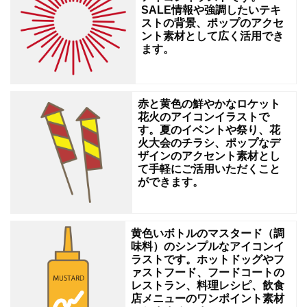
SALE情報や強調したいテキ
ス
ストの背景、ポップのアクセ
や
ント素材として広く活用でき
ます。
リ
ー
ダ
赤と黄色の鮮やかなロケット
花火のアイコンイラストで
ー
す。夏のイベントや祭り、花
シ
火大会のチラシ、ポップなデ
ザインのアクセント素材とし
ッ
て手軽にご活用いただくこと
プ
ができます。
の
象
黄色いボトルのマスタード（調
徴
味料）のシンプルなアイコンイ
ラストです。ホットドッグやフ
素
ァストフード、フードコートの
材
レストラン、料理レシピ、飲食
店メニューのワンポイント素材