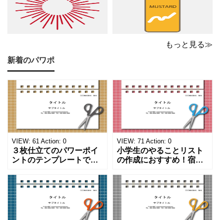
もっと見る≫
新着のパワポ
VIEW:
61
Action:
0
VIEW:
71
Action:
0
３枚仕立てのパワーポイ
小学生のやることリスト
ントのテンプレートで
の作成におすすめ！宿題
す。ハサミ、カッター、
や学校、家庭での決まり
ペンのワンポイントイラ
事をまとめたい時のフォ
ストが描かれています。
ーマットにおすすめしま
ご案内やお知らせなど簡
す。 ノートタイプのフォ
単な資料を時短で作成で
ーマットで文字入れをし
きる便利なフォーマット
やすく、壁に貼ってもか