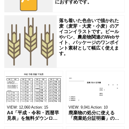
と
におすすめです。
落ち着いた色合いで描かれた
麦（麦芽・大麦・小麦）のア
イコンイラストです。ビール
やパン、農産物関連のWebサ
イト、パッケージのワンポイ
ント素材として幅広く使えま
す。
VIEW:
12,060
Action:
15
VIEW:
9,041
Action:
10
A4「平成・令和・西暦早
廃棄物の処分に使える
見表」を無料ダウンロー
「廃棄処分証明書」の無
ド！和暦⇔西暦の変換や
料テンプレート！家電メ