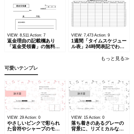
学歴の計算が一目でわか
ーカーの代理店、回収業
る！印刷可能な一覧表！
者へおすすめ！(Excel・
印刷可能な平成・令和・
Word・PDF)正しく廃棄
西暦早見表を無料ダウン
されたことを証明する書
ロードでご利用いただけ
類「廃棄処分証明書」の
ます。 パソコンに保存し
テンプレートです。 量販
ていただくか、A4サイズ
店や家電メーカーの代理
VIEW:
8,511
Action:
7
VIEW:
7,473
Action:
9
でコピーしてご
店、回収
返金理由の記載欄あり
1週間「タイムスケジュー
「返金受領書」の無料テ
ル表」24時間表記でわか
ンプレート！過払い･誤入
りやすい無料テンプレー
金などで使える書き方が
ト！A4横型ExcelやWord
もっと見る≫
簡単なひな形でおすす
で簡単作成できる！1週間
可愛いテンプレ
め！過払い･誤入金などが
の予定が書ける24時間表
発生した際にも使える、
記のタイムスケジュール
モノクロでシンプルな
表になります。 A4横型サ
「返金領収書」のテンプ
イズの無料テンプレート
レートとなります。 A4縦
で、Excel・Wo
型サイズで用紙に印
VIEW:
29
Action:
0
VIEW:
15
Action:
0
やさしいピンクで彩られ
落ち着きのあるグレーの
た音符やシャープのモチ
背景に、リズミカルな音