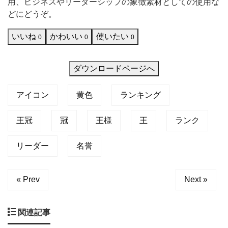
用、ビジネスやリーダーシップの象徴素材としての使用な
ス
どにどうぞ。
ト
いいね
かわいい
使いたい
0
0
0
で
す。
ダウンロードページへ
ロ
ゴ
アイコン
黄色
ランキング
や
ア
王冠
冠
王様
王
ランク
プ
リーダー
名誉
リ
ア
イ
« Prev
Next »
コ
ン、
関連記事
ラ