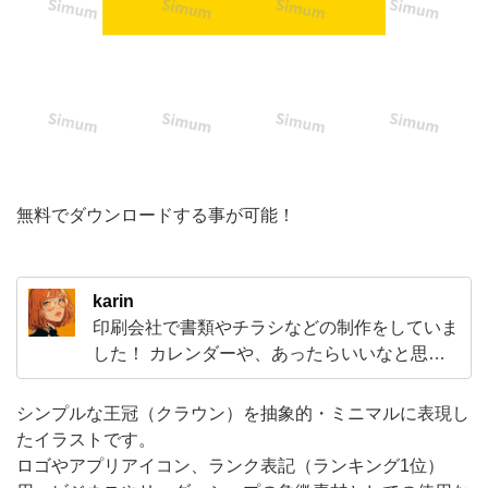
を
抽
象
的・
ミ
ニ
マ
無料でダウンロードする事が可能！
ル
に
karin
表
印刷会社で書類やチラシなどの制作をしていま
現
した！ カレンダーや、あったらいいなと思う
し
素材など、みなさんの役にたつ素材を投稿して
いきたいなと思いますので、ぜひ使っていただ
た
シンプルな王冠（クラウン）を抽象的・ミニマルに表現し
けると嬉しいです。
たイラストです。
イ
ロゴやアプリアイコン、ランク表記（ランキング1位）
ラ