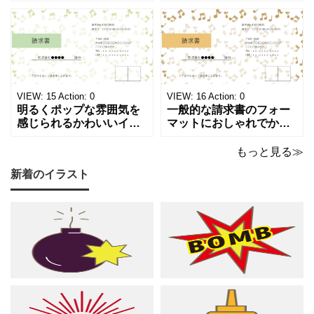
ーフが画面いっぱいに広
符やシャープのイラスト
がる、キュートで華やか
が浮かぶ、シンプルでス
な請求書テンプレートで
タイリッシュな請求書テ
す。出演料、演奏ギャ
ンプレートです。シック
ラ、取材費請求、イベン
で洗練されたモノトーン
ト請求などの書類作成に
調のカラーは、モノクロ
ご活用ください。 表の項
印刷、FAX送信にも使え
目は現在は品目、数量、
るデザインです。 大人の
VIEW:
15
Action:
0
VIEW:
16
Action:
0
単価、金額になってい
音楽教室やプライ
明るくポップな雰囲気を
一般的な請求書のフォー
感じられるかわいいイラ
マットにおしゃれでかわ
スト入り請求書のテンプ
いいデザインが施された
レートです。弾むような
請求書のテンプレートで
もっと見る≫
音符とシャープのモチー
す。温もりのあるベージ
新着のイラスト
フが紙面いっぱいに踊
ュやゴールドのカラーリ
る、グリーン調の軽やか
ングに、音符やシャープ
で爽やかなデザインは ピ
のイラストが散りばめら
アノやリトミック、コー
れた、あたたかくシック
ラスなどの各種レッスン
な雰囲気でピアノやリト
はもちろん、野外ライ
ミック、管弦楽器など