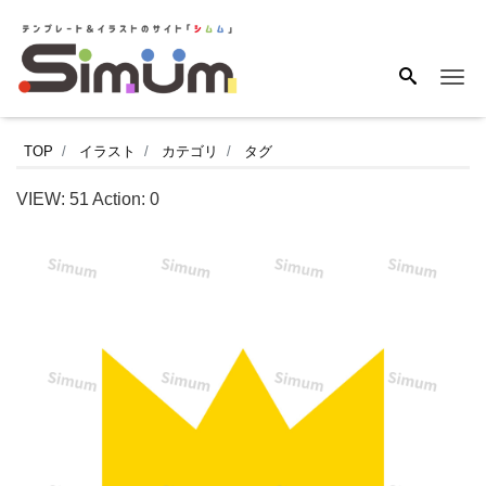
Me
シ
TOP
イラスト
カテゴリ
タグ
ン
VIEW:
51
Action:
0
プ
ル
な
王
冠
（ク
ラ
ウ
ン）