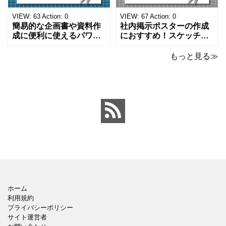
になります。 文房具好き
わいいデザインです。お
の方、掲示ポスターを作
子さんが見てもテンショ
VIEW:
63
Action:
0
VIEW:
67
Action:
0
成をされたい方におす
ンが上がるテンプレ
簡易的な企画書や資料作
社内掲示ポスターの作成
成に便利に使えるパワー
におすすめ！スケッチブ
ポイントのテンプレート
ックデザインのおしゃれ
です。青の工作マットに
なパワーポイントのテン
もっと見る≫
赤いハサミ、カッター、
プレートです。グレーの
ペンのワンポイントイラ
背景でシックなデザイ
ストが入っている、おし
ン。会社の壁面や寮など
ゃれでかわいいデザイ
の掲示ポスター、お知ら
ン。 企画書や提案書の表
せ、ご案内のフォーマッ
紙として利用したり、３
トにおすすめします。 ダ
ページを使用して企画
ウンロードしてテキス
ホーム
利用規約
プライバシーポリシー
サイト運営者