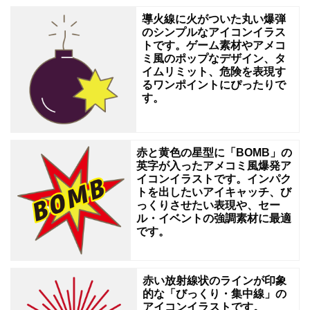
ン
導火線に火がついた丸い爆弾
のシンプルなアイコンイラス
ク
トです。ゲーム素材やアメコ
表
ミ風のポップなデザイン、タ
イムリミット、危険を表現す
記
るワンポイントにぴったりで
（ラ
す。
ン
キ
赤と黄色の星型に「BOMB」の
ン
英字が入ったアメコミ風爆発ア
イコンイラストです。インパク
グ
トを出したいアイキャッチ、び
1
っくりさせたい表現や、セー
ル・イベントの強調素材に最適
位）
です。
用、
ビ
赤い放射線状のラインが印象
ジ
的な「びっくり・集中線」の
ネ
アイコンイラストです。