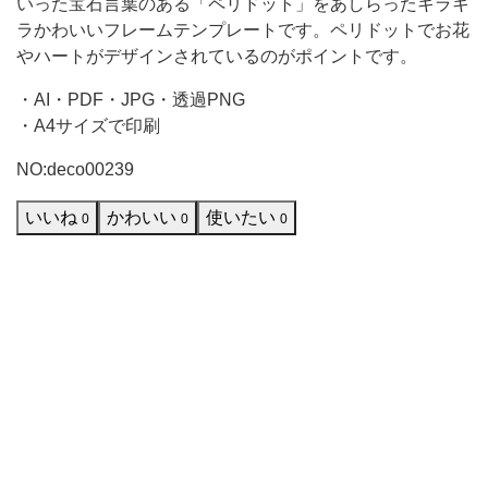
いった宝石言葉のある「ペリドット」をあしらったキラキ
の
ラかわいいフレームテンプレートです。ペリドットでお花
やハートがデザインされているのがポイントです。
宝
石
・AI・PDF・JPG・透過PNG
で
・A4サイズで印刷
囲
NO:deco00239
ま
いいね
かわいい
使いたい
0
0
0
れ
た
フ
レ
ー
ム
で、
明