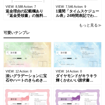
ます。 パソコンに保存し
テンプレートです。 量販
ていただくか、A4サイズ
店や家電メーカーの代理
VIEW:
8,588
Action:
7
VIEW:
7,546
Action:
9
でコピーしてご
店、回収
返金理由の記載欄あり
1週間「タイムスケジュー
「返金受領書」の無料テ
ル表」24時間表記でわか
ンプレート！過払い･誤入
りやすい無料テンプレー
金などで使える書き方が
ト！A4横型ExcelやWord
もっと見る≫
簡単なひな形でおすす
で簡単作成できる！1週間
可愛いテンプレ
め！過払い･誤入金などが
の予定が書ける24時間表
発生した際にも使える、
記のタイムスケジュール
モノクロでシンプルな
表になります。 A4横型サ
「返金領収書」のテンプ
イズの無料テンプレート
レートとなります。 A4縦
で、Excel・Wo
型サイズで用紙に印
VIEW:
12
Action:
0
VIEW:
14
Action:
0
淡いグラデーションに宝
ダイヤモンドがキラキラ
石やハートのきらめきを
輝くかわいい請求書
重ねた、幻想的でロマン
（Excel・Word）！透明
チックな請求書雛形で
感あふれるライトブルー
す。パステルピンクやラ
背景に、ジュエルモチー
ベンダーの色彩がやわら
フを散りばめた煌びやか
かな質感を生み出し、受
な請求書素材です。清潔