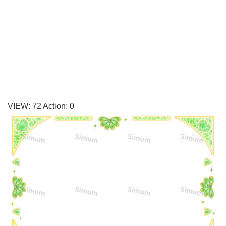
の
誕
生
石
「ペ
リ
ド
VIEW:
72
Action:
0
ッ
ト」
キ
ラ
キ
ラ
の
宝