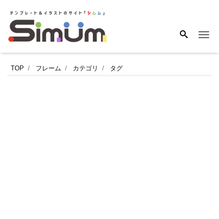
Me
グ
TOP
フレーム
カテゴリ
タグ
リ
ー
ン
で
か
わ
い
い
7
月