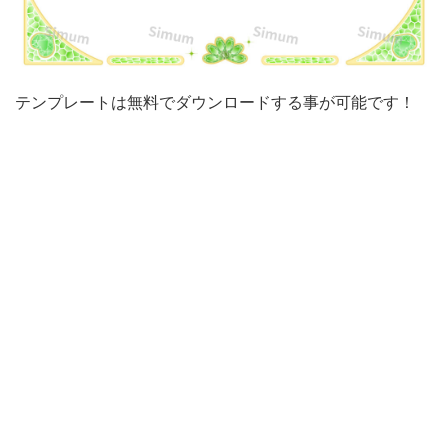
石！
透
過
テンプレートは無料でダウンロードする事が可能です！
PNG
で
写
真・
画
像
挿
入
可
能
な
素