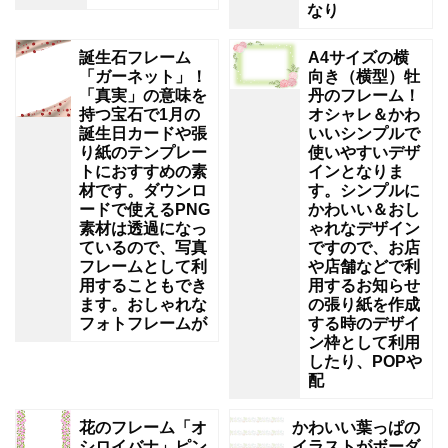
なり
誕生石フレーム
A4サイズの横
「ガーネット」！
向き（横型）牡
「真実」の意味を
丹のフレーム！
持つ宝石で1月の
オシャレ＆かわ
誕生日カードや張
いいシンプルで
り紙のテンプレー
使いやすいデザ
トにおすすめの素
インとなりま
材です。ダウンロ
す。シンプルに
ードで使えるPNG
かわいい＆おし
素材は透過になっ
ゃれなデザイン
ているので、写真
ですので、お店
フレームとして利
や店舗などで利
用することもでき
用するお知らせ
ます。おしゃれな
の張り紙を作成
フォトフレームが
する時のデザイ
ン枠として利用
したり、POPや
配
花のフレーム「オ
かわいい葉っぱの
シロイバナ」ピン
イラストがボーダ