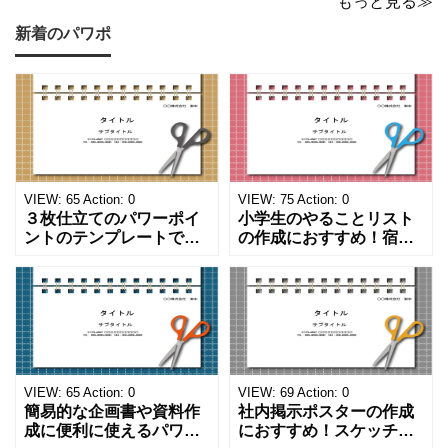
もっと見る≫
新着のパワポ
VIEW:
65
Action:
0
VIEW:
75
Action:
0
３枚仕立てのパワーポイ
小学生のやることリスト
ントのテンプレートで
の作成におすすめ！宿題
す。ハサミ、カッター、
や学校、家庭での決まり
ペンのワンポイントイラ
事をまとめたい時のフォ
ストが描かれています。
ーマットにおすすめしま
ご案内やお知らせなど簡
す。 ノートタイプのフォ
単な資料を時短で作成で
ーマットで文字入れをし
きる便利なフォーマット
やすく、壁に貼ってもか
になります。 文房具好き
わいいデザインです。お
の方、掲示ポスターを作
子さんが見てもテンショ
VIEW:
65
Action:
0
VIEW:
69
Action:
0
成をされたい方におす
ンが上がるテンプレ
簡易的な企画書や資料作
社内掲示ポスターの作成
成に便利に使えるパワー
におすすめ！スケッチブ