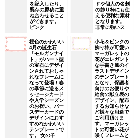
を記入したり、
ドや個人の名刺
既存の原稿に重
の飾り枠にも使
ね合わせること
える便利な素材
ができます。
となります。
ピンク
非常に強いス
桜色のかわいい
小花＆ピンクの
4月の誕生石
飾り枠が可愛い
「モルガンナイ
マーガレットの
ト」がハート型
花がエレガント
の宝石にデザイ
な手書き風のイ
ンされておしゃ
ラストデザイン
れなフレームに
のテンプレート
なって登場！春
となり、保護者
の季節に送るメ
向けのお便りや
ッセージカード
給食の献立表の
や入学シーズン
デザイン、配布
のお祝い、バー
するお知らせな
スデーカードの
ど様々な用途で
デザインにおす
ご利用頂けま
すめなかわいい
す。マーガレッ
テンプレートで
トの可愛い花が
す。 女の子
咲くフレームと