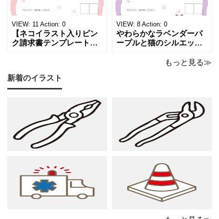
け取った相手の心をくす
感と高級感が同居するデ
ぐる特別な仕上がりとな
ザインは、クライアント
っています。 ハンドメイ
に信頼感と華やかな印象
VIEW:
11
Action:
0
VIEW:
8
Action:
0
ド雑貨、コスメブラン
を同時に届けます
【ネコイラスト入りピン
やわらかなラベンダーパ
ク請求書テンプレート
ープルと猫のシルエット
（Excel・Word）】愛ら
が優美な印象を与える、
しさと柔らかな雰囲気を
おしゃれな請求書フォー
もっと見る≫
兼ね備えた、ピンクカラ
マット（Excel・Word対
新着のイラスト
ーの猫デザイン請求書雛
応）です。上品でエレガ
形です。波打ちフレーム
ントなカラーリングは、
の中に描かれたキャット
他とは一味違う個性を演
シルエットや小さな肉球
出したいときにも活躍し
モチーフが、ビジネス文
ます。 猫カフェやトリミ
書にさりげない
ングサロン