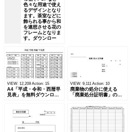
色々な用途で使え
るデザインとなり
ます。茶室などに
飾られる事から和
を連想させる花の
フレームとなりま
す。ダウンロー
VIEW:
12,209
Action:
15
VIEW:
9,111
Action:
10
A4「平成・令和・西暦早
廃棄物の処分に使える
見表」を無料ダウンロー
「廃棄処分証明書」の無
ド！和暦⇔西暦の変換や
料テンプレート！家電メ
学歴の計算が一目でわか
ーカーの代理店、回収業
る！印刷可能な一覧表！
者へおすすめ！(Excel・
印刷可能な平成・令和・
Word・PDF)正しく廃棄
西暦早見表を無料ダウン
されたことを証明する書
ロードでご利用いただけ
類「廃棄処分証明書」の