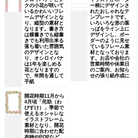
クの小花が咲いて
ー柄にデザインさ
いるかわいいフレ
れたおしゃれなテ
ームデザインとな
ンプレートです。
り、縦型の素材と
いろいろな形の葉
なります。書き方
っぱをライン上に
は横書きでも縦書
デザインし、ボー
きでも利用出来る
ダーのように見せ
落ち着いた雰囲気
ているフレーム素
のデザインとな
材となっておりま
り、オシロイバナ
す。お店や会社の
は1年を楽しめる
営業時間や休業日
花となりますの
のご案内、お知ら
で、年間を通して
せの張り紙作成に
手紙
開花時期11月から
4月頃「侘助（わ
びすけ）」季節で
使えるオシャレな
イラストフレーム
素材となり、開花
時期に合わせた配
布物やPOPなど