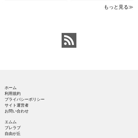
ポイントのテンプレート
ックデザインのおしゃれ
です。青の工作マットに
なパワーポイントのテン
もっと見る≫
赤いハサミ、カッター、
プレートです。グレーの
ペンのワンポイントイラ
背景でシックなデザイ
ストが入っている、おし
ン。会社の壁面や寮など
ゃれでかわいいデザイ
の掲示ポスター、お知ら
ン。 企画書や提案書の表
せ、ご案内のフォーマッ
紙として利用したり、３
トにおすすめします。 ダ
ページを使用して企画
ウンロードしてテキス
ホーム
利用規約
プライバシーポリシー
サイト運営者
お問い合わせ
エムム
ブレラブ
自由が丘