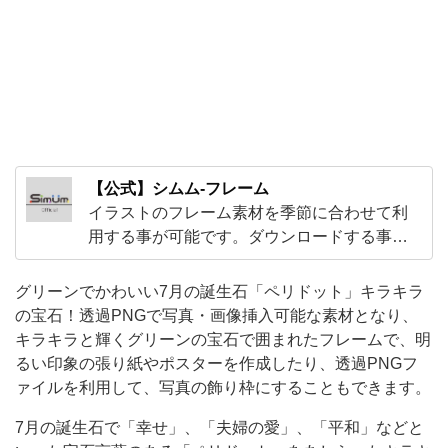
材
と
な
り、
キ
ラ
【公式】シムム-フレーム
キ
イラストのフレーム素材を季節に合わせて利
ラ
用する事が可能です。ダウンロードする事
で、JPGや透過PNGなど編集がしやすいオシ
と
ャレでかわいいフレーム素材が盛り沢山！飾
輝
グリーンでかわいい7月の誕生石「ペリドット」キラキラ
り枠にも最適☆彡
の宝石！透過PNGで写真・画像挿入可能な素材となり、
く
キラキラと輝くグリーンの宝石で囲まれたフレームで、明
グ
るい印象の張り紙やポスターを作成したり、透過PNGフ
リ
ァイルを利用して、写真の飾り枠にすることもできます。
ー
7月の誕生石で「幸せ」、「夫婦の愛」、「平和」などと
ン