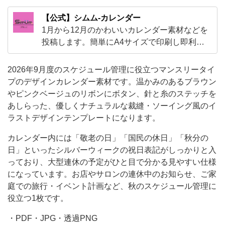
ジ
【公式】シムム-カレンダー
ュ
1月から12月のかわいいカレンダー素材などを
の
投稿します。簡単にA4サイズで印刷し即利用
が可能なテンプレートです。PDFやJPGと透過
リ
PNGなど様々な素材を利用する事が可能です！
2026年9月度のスケジュール管理に役立つマンスリータイ
ボ
可愛い素材が盛り沢山となります。
プのデザインカレンダー素材です。温かみのあるブラウン
ン
やピンクベージュのリボンにボタン、針と糸のステッチを
に
あしらった、優しくナチュラルな裁縫・ソーイング風のイ
ボ
ラストデザインテンプレートになります。
タ
カレンダー内には「敬老の日」「国民の休日」「秋分の
ン、
日」といったシルバーウィークの祝日表記がしっかりと入
針
っており、大型連休の予定がひと目で分かる見やすい仕様
になっています。お店やサロンの連休中のお知らせ、ご家
と
庭での旅行・イベント計画など、秋のスケジュール管理に
糸
役立つ1枚です。
の
・PDF・JPG・透過PNG