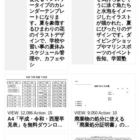
ータイプのカレ
うに泳ぐ魚たち
ンダーテンプレ
と水泡をイメー
ートになりま
ジしたイラスト
す。夏を象徴す
が描かれた、夏
るひまわりの花
にぴったりのデ
のイラストデザ
ザインです。ダ
インで、学校や
イビングショッ
習い事の夏休み
プやマリンスポ
スケジュール管
ーツのイベント
理や、カフェや
告知、学習塾
シ
VIEW:
12,086
Action:
15
VIEW:
9,050
Action:
10
A4「平成・令和・西暦早
廃棄物の処分に使える
見表」を無料ダウンロー
「廃棄処分証明書」の無
ド！和暦⇔西暦の変換や
料テンプレート！家電メ
学歴の計算が一目でわか
ーカーの代理店、回収業