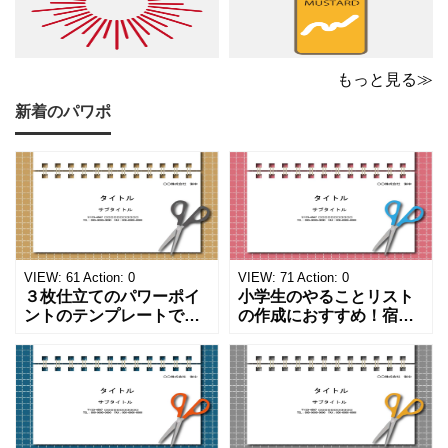
もっと見る≫
新着のパワポ
VIEW:
61
Action:
0
VIEW:
71
Action:
0
３枚仕立てのパワーポイ
小学生のやることリスト
ントのテンプレートで
の作成におすすめ！宿題
す。ハサミ、カッター、
や学校、家庭での決まり
ペンのワンポイントイラ
事をまとめたい時のフォ
ストが描かれています。
ーマットにおすすめしま
ご案内やお知らせなど簡
す。 ノートタイプのフォ
単な資料を時短で作成で
ーマットで文字入れをし
きる便利なフォーマット
やすく、壁に貼ってもか