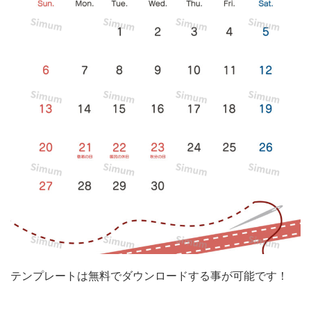
の
デ
ザ
イ
ン
カ
レ
ン
ダ
ー
素
材
で
テンプレートは無料でダウンロードする事が可能です！
す。
温