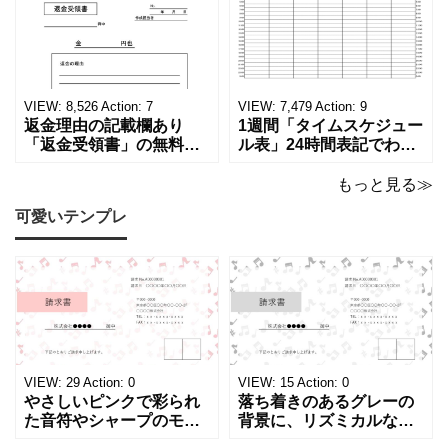
る！印刷可能な一覧表！
者へおすすめ！(Excel・
印刷可能な平成・令和・
Word・PDF)正しく廃棄
西暦早見表を無料ダウン
されたことを証明する書
ロードでご利用いただけ
類「廃棄処分証明書」の
ます。 パソコンに保存し
テンプレートです。 量販
ていただくか、A4サイズ
店や家電メーカーの代理
VIEW:
8,526
Action:
7
VIEW:
7,479
Action:
9
でコピーしてご
店、回収
返金理由の記載欄あり
1週間「タイムスケジュー
「返金受領書」の無料テ
ル表」24時間表記でわか
ンプレート！過払い･誤入
りやすい無料テンプレー
金などで使える書き方が
ト！A4横型ExcelやWord
もっと見る≫
簡単なひな形でおすす
で簡単作成できる！1週間
可愛いテンプレ
め！過払い･誤入金などが
の予定が書ける24時間表
発生した際にも使える、
記のタイムスケジュール
モノクロでシンプルな
表になります。 A4横型サ
「返金領収書」のテンプ
イズの無料テンプレート
レートとなります。 A4縦
で、Excel・Wo
型サイズで用紙に印
VIEW:
29
Action:
0
VIEW:
15
Action:
0
やさしいピンクで彩られ
落ち着きのあるグレーの
た音符やシャープのモチ
背景に、リズミカルな音
ーフが画面いっぱいに広
符やシャープのイラスト