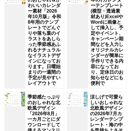
わいいカレンダ
ーテンプレート
ー素材「2026
(横型・透過素
年10月版」令和
材あり)Excelや
8年用のテンプ
Wordに画像と
レートでどんぐ
して挿入し、予
りや落ち葉のイ
定やイベント、
ラストをあしら
キャンペーン期
った季節感あふ
間などを入力し
れるナチュラル
オリジナルカレ
なイラストデザ
ンダーが簡単に
インになってお
手作りできる内
ります。日曜始
容になってお
まりの一週間の
り、定休日のお
予定が見やすい
知らせなどにも
レイアウトで
便利で
季節感たっぷり
涼しげで可愛ら
のおしゃれな北
しいおしゃれな
欧風デザイン
北欧風デザイン
「2026年8月」
の2026年7月カ
一カ月ごとにダ
レンダーテンプ
ウンロードして
レート・海の中
使えるマンスリ
を気持ちよさそ