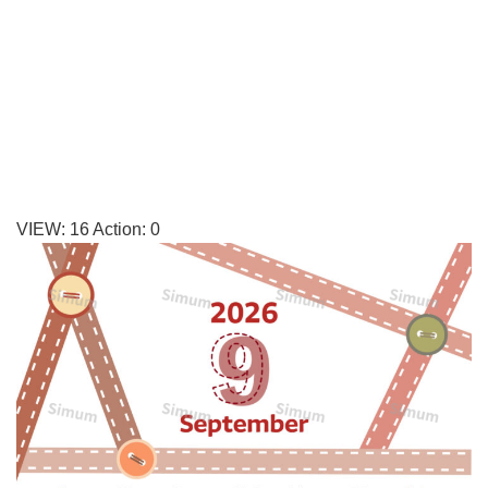
ル
管
理
に
役
立
つ
VIEW:
16
Action:
0
マ
ン
ス
リ
ー
タ
イ
プ