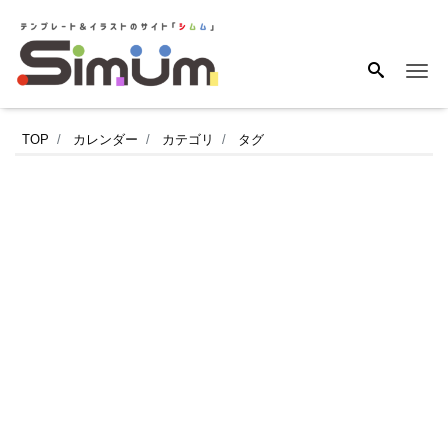
Me
2026
TOP
カレンダー
カテゴリ
タグ
年
9
月
度
の
ス
ケ
ジ
ュ
ー