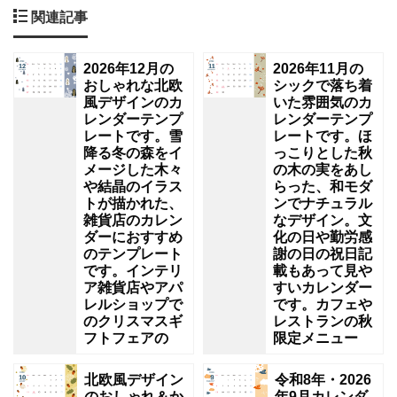
関連記事
2026年12月の
2026年11月の
おしゃれな北欧
シックで落ち着
風デザインのカ
いた雰囲気のカ
レンダーテンプ
レンダーテンプ
レートです。雪
レートです。ほ
降る冬の森をイ
っこりとした秋
メージした木々
の木の実をあし
や結晶のイラス
らった、和モダ
トが描かれた、
ンでナチュラル
雑貨店のカレン
なデザイン。文
ダーにおすすめ
化の日や勤労感
のテンプレート
謝の日の祝日記
です。インテリ
載もあって見や
ア雑貨店やアパ
すいカレンダー
レルショップで
です。カフェや
のクリスマスギ
レストランの秋
フトフェアの
限定メニュー
北欧風デザイン
令和8年・2026
のおしゃれ＆か
年9月カレンダ