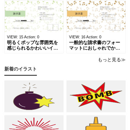
がる、キュートで華やか
が浮かぶ、シンプルでス
な請求書テンプレートで
タイリッシュな請求書テ
す。出演料、演奏ギャ
ンプレートです。シック
ラ、取材費請求、イベン
で洗練されたモノトーン
ト請求などの書類作成に
調のカラーは、モノクロ
ご活用ください。 表の項
印刷、FAX送信にも使え
目は現在は品目、数量、
るデザインです。 大人の
VIEW:
15
Action:
0
VIEW:
16
Action:
0
単価、金額になってい
音楽教室やプライ
明るくポップな雰囲気を
一般的な請求書のフォー
感じられるかわいいイラ
マットにおしゃれでかわ
スト入り請求書のテンプ
いいデザインが施された
レートです。弾むような
請求書のテンプレートで
もっと見る≫
音符とシャープのモチー
す。温もりのあるベージ
新着のイラスト
フが紙面いっぱいに踊
ュやゴールドのカラーリ
る、グリーン調の軽やか
ングに、音符やシャープ
で爽やかなデザインは ピ
のイラストが散りばめら
アノやリトミック、コー
れた、あたたかくシック
ラスなどの各種レッスン
な雰囲気でピアノやリト
はもちろん、野外ライ
ミック、管弦楽器など