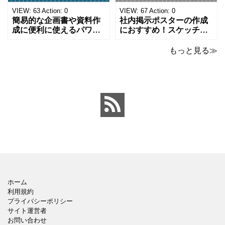
になります。 文房具好き
わいいデザインです。お
の方、掲示ポスターを作
子さんが見てもテンショ
VIEW:
63
Action:
0
VIEW:
67
Action:
0
成をされたい方におす
ンが上がるテンプレ
簡易的な企画書や資料作
社内掲示ポスターの作成
成に便利に使えるパワー
におすすめ！スケッチブ
ポイントのテンプレート
ックデザインのおしゃれ
です。青の工作マットに
なパワーポイントのテン
もっと見る≫
赤いハサミ、カッター、
プレートです。グレーの
ペンのワンポイントイラ
背景でシックなデザイ
ストが入っている、おし
ン。会社の壁面や寮など
ゃれでかわいいデザイ
の掲示ポスター、お知ら
ン。 企画書や提案書の表
せ、ご案内のフォーマッ
紙として利用したり、３
トにおすすめします。 ダ
ページを使用して企画
ウンロードしてテキス
ホーム
利用規約
プライバシーポリシー
サイト運営者
お問い合わせ