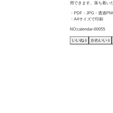
景
用できます。落ち着い
・PDF・JPG・透過PN
に
・A4サイズで印刷
ど
NO:calendar-00055
ん
いいね
かわいい
0
0
ぐ
り
や
落
ち