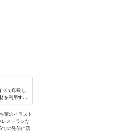
イズで印刷し
素材を利用する
落ち葉のイラスト
やレストランな
Sでの発信に活