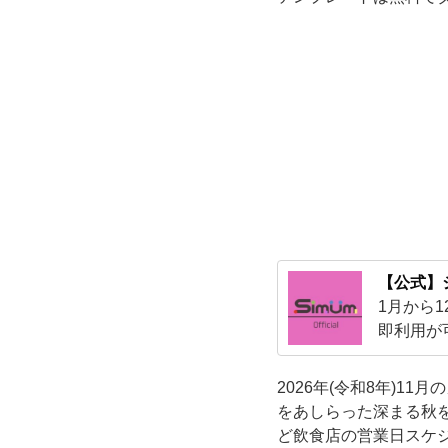
シ
ッ
ク
な
水
彩
【公式】
1月から
風
即利用が
事が可能
の
2026年(令和8年)
背
をあしらった深まる秋
ど飲食店の営業日スケ