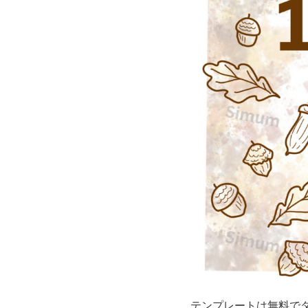
カ
レ
ン
ダ
ー
素
材
と
な
り、
テンプレートは無料で