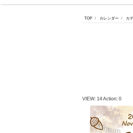
2026
TOP
カレンダー
カ
年
(令
和
8
年)11
VIEW:
14
Action:
0
月
の