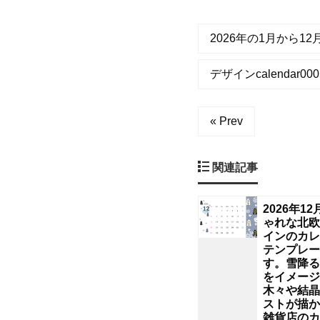
葉
の
2026年の1月から1
イ
デザインcalendar0005
ラ
« Prev
ス
ト
関連記事
を
2026年1
ゃれな北欧
あ
インのカレ
テンプレー
す。雪降る
し
をイメージ
木々や結晶
ら
ストが描か
雑貨店のカ