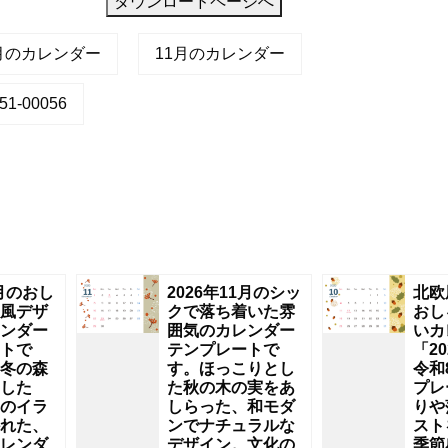
ダウンロードページへ
2月のカレンダー
11月のカレンダー
1-00056
2月のおし
2026年11月のシッ
北欧
風デザ
クで落ち着いた雰
おし
ンダー
囲気のカレンダー
いカ
トで
テンプレートで
「2
冬の森
す。ほっこりとし
令和
した
た秋の木の実をあ
プレ
のイラ
しらった、和モダ
りや
れた、
ンでナチュラルな
スト
レンダ
デザイン。文化の
季節