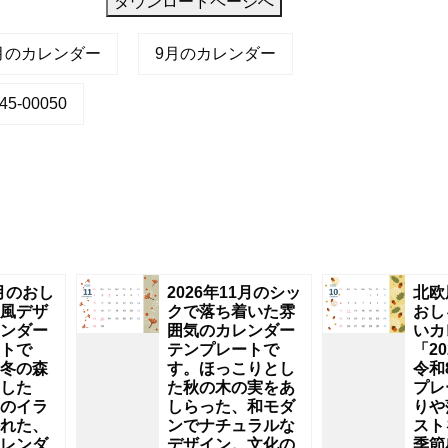
ダウンロードページへ
2月のカレンダー
9月のカレンダー
5-00050
2月のおし
2026年11月のシッ
北欧
風デザ
クで落ち着いた雰
おし
ンダー
囲気のカレンダー
いカ
トで
テンプレートで
「2
冬の森
す。ほっこりとし
令和
した
た秋の木の実をあ
プレ
のイラ
しらった、和モダ
りや
れた、
ンでナチュラルな
スト
レンダ
デザイン。文化の
季節