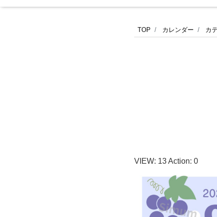
2026
TOP
カレンダー
カ
年
9
月
の
カ
VIEW:
13
Action:
0
レ
ン