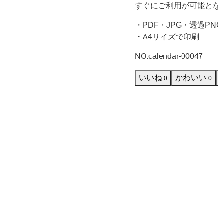
散
すぐにご利用が可能と
・PDF・JPG・透過PN
り
・A4サイズで印刷
ば
NO:calendar-00047
め
いいね
かわいい
0
0
た
爽
や
か
な