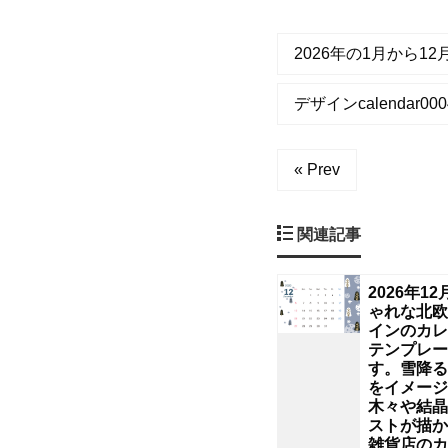
イ
ラ
2026年の1月から1
ス
デザインcalendar0004
ト
« Prev
デ
ザ
関連記事
イ
2026年1
ゃれな北欧
ン
インのカレ
テンプレー
す。雪降る
が
をイメージ
木々や結晶
魅
ストが描か
雑貨店のカ