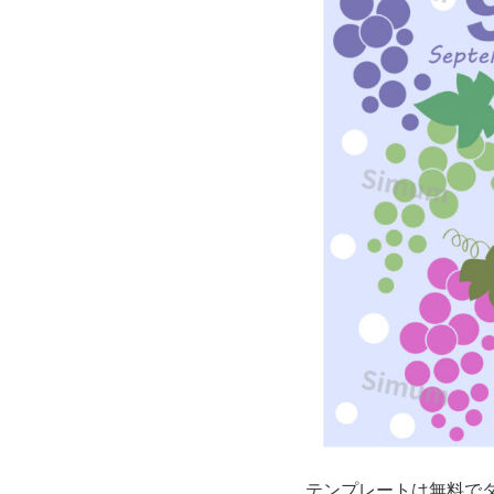
ダ
ー
テ
ン
プ
レ
ー
ト
で、
紫
テンプレートは無料で