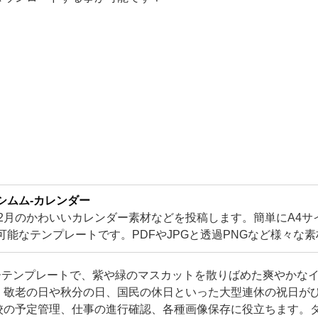
シムム-カレンダー
12月のかわいいカレンダー素材などを投稿します。簡単にA4サ
可能なテンプレートです。PDFやJPGと透過PNGなど様々な
です！可愛い素材が盛り沢山となります。
ダーテンプレートで、紫や緑のマスカットを散りばめた爽やかな
。敬老の日や秋分の日、国民の休日といった大型連休の祝日が
校の予定管理、仕事の進行確認、各種画像保存に役立ちます。