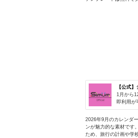
や
緑
の
マ
ス
カ
【公式】
1月から
ッ
即利用が
事が可能
ト
2026年9月のカレン
を
ンが魅力的な素材です
ため、旅行の計画や学