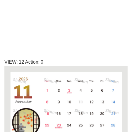
和
風
カ
レ
ン
ダ
ー
VIEW:
12
Action:
0
素
材
に
な
り
ま
す。
丸