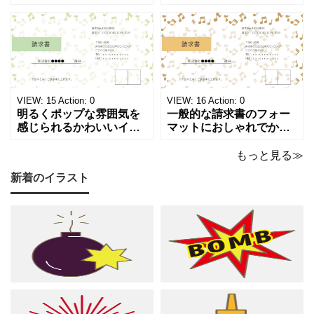
ーフが画面いっぱいに広
符やシャープのイラスト
がる、キュートで華やか
が浮かぶ、シンプルでス
な請求書テンプレートで
タイリッシュな請求書テ
す。出演料、演奏ギャ
ンプレートです。シック
ラ、取材費請求、イベン
で洗練されたモノトーン
ト請求などの書類作成に
調のカラーは、モノクロ
ご活用ください。 表の項
印刷、FAX送信にも使え
目は現在は品目、数量、
るデザインです。 大人の
VIEW:
15
Action:
0
VIEW:
16
Action:
0
単価、金額になってい
音楽教室やプライ
明るくポップな雰囲気を
一般的な請求書のフォー
感じられるかわいいイラ
マットにおしゃれでかわ
スト入り請求書のテンプ
いいデザインが施された
レートです。弾むような
請求書のテンプレートで
もっと見る≫
音符とシャープのモチー
す。温もりのあるベージ
新着のイラスト
フが紙面いっぱいに踊
ュやゴールドのカラーリ
る、グリーン調の軽やか
ングに、音符やシャープ
で爽やかなデザインは ピ
のイラストが散りばめら
アノやリトミック、コー
れた、あたたかくシック
ラスなどの各種レッスン
な雰囲気でピアノやリト
はもちろん、野外ライ
ミック、管弦楽器など