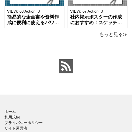
になります。 文房具好き
わいいデザインです。お
の方、掲示ポスターを作
子さんが見てもテンショ
VIEW:
63
Action:
0
VIEW:
67
Action:
0
成をされたい方におす
ンが上がるテンプレ
簡易的な企画書や資料作
社内掲示ポスターの作成
成に便利に使えるパワー
におすすめ！スケッチブ
ポイントのテンプレート
ックデザインのおしゃれ
です。青の工作マットに
なパワーポイントのテン
もっと見る≫
赤いハサミ、カッター、
プレートです。グレーの
ペンのワンポイントイラ
背景でシックなデザイ
ストが入っている、おし
ン。会社の壁面や寮など
ゃれでかわいいデザイ
の掲示ポスター、お知ら
ン。 企画書や提案書の表
せ、ご案内のフォーマッ
紙として利用したり、３
トにおすすめします。 ダ
ページを使用して企画
ウンロードしてテキス
ホーム
利用規約
プライバシーポリシー
サイト運営者