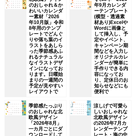
のおしゃれ＆か
年9月カレンダ
わいいカレンダ
ーテンプレート
ー素材「2026
(横型・透過素
年10月版」令和
材あり)Excelや
8年用のテンプ
Wordに画像と
レートでどんぐ
して挿入し、予
りや落ち葉のイ
定やイベント、
ラストをあしら
キャンペーン期
った季節感あふ
間などを入力し
れるナチュラル
オリジナルカレ
なイラストデザ
ンダーが簡単に
インになってお
手作りできる内
ります。日曜始
容になってお
まりの一週間の
り、定休日のお
予定が見やすい
知らせなどにも
レイアウトで
便利で
季節感たっぷり
涼しげで可愛ら
のおしゃれな北
しいおしゃれな
欧風デザイン
北欧風デザイン
「2026年8月」
の2026年7月カ
一カ月ごとにダ
レンダーテンプ
ウンロードして
レート・海の中