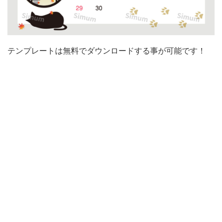
窓
か
ら
テンプレートは無料でダウンロードする事が可能です！
覗
く
美
し
い
紅
葉
と
灯
篭
の
景