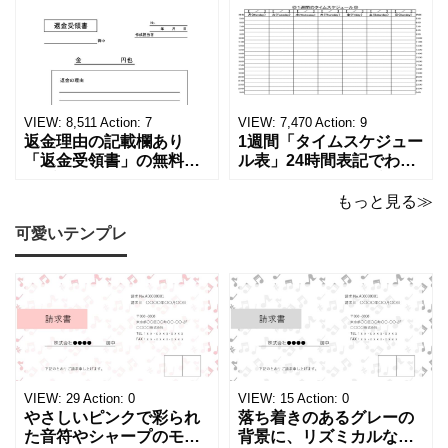
学歴の計算が一目でわか
ーカーの代理店、回収業
る！印刷可能な一覧表！
者へおすすめ！(Excel・
印刷可能な平成・令和・
Word・PDF)正しく廃棄
西暦早見表を無料ダウン
されたことを証明する書
ロードでご利用いただけ
類「廃棄処分証明書」の
ます。 パソコンに保存し
テンプレートです。 量販
ていただくか、A4サイズ
店や家電メーカーの代理
VIEW:
8,511
Action:
7
VIEW:
7,470
Action:
9
でコピーしてご
店、回収
返金理由の記載欄あり
1週間「タイムスケジュー
「返金受領書」の無料テ
ル表」24時間表記でわか
ンプレート！過払い･誤入
りやすい無料テンプレー
金などで使える書き方が
ト！A4横型ExcelやWord
もっと見る≫
簡単なひな形でおすす
で簡単作成できる！1週間
可愛いテンプレ
め！過払い･誤入金などが
の予定が書ける24時間表
発生した際にも使える、
記のタイムスケジュール
モノクロでシンプルな
表になります。 A4横型サ
「返金領収書」のテンプ
イズの無料テンプレート
レートとなります。 A4縦
で、Excel・Wo
型サイズで用紙に印
VIEW:
29
Action:
0
VIEW:
15
Action:
0
やさしいピンクで彩られ
落ち着きのあるグレーの
た音符やシャープのモチ
背景に、リズミカルな音