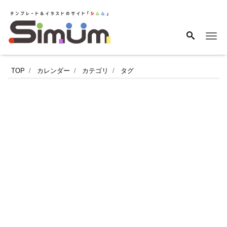
Me
令
TOP
カレンダー
カテゴリ
タグ
和
8
年
11
月
の
風
情
漂
う