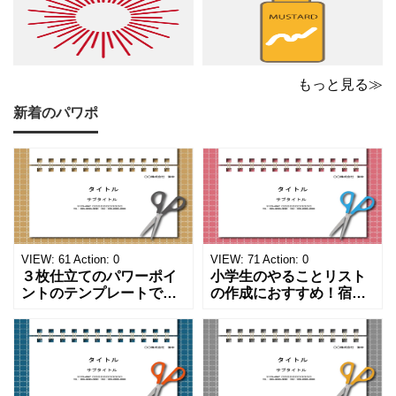
もっと見る≫
新着のパワポ
VIEW:
61
Action:
0
VIEW:
71
Action:
0
３枚仕立てのパワーポイ
小学生のやることリスト
ントのテンプレートで
の作成におすすめ！宿題
す。ハサミ、カッター、
や学校、家庭での決まり
ペンのワンポイントイラ
事をまとめたい時のフォ
ストが描かれています。
ーマットにおすすめしま
ご案内やお知らせなど簡
す。 ノートタイプのフォ
単な資料を時短で作成で
ーマットで文字入れをし
きる便利なフォーマット
やすく、壁に貼ってもか