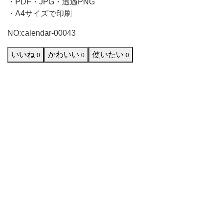
・PDF・JPG・透過PNG
黒
・A4サイズで印刷
猫
NO:calendar-00043
が
いいね
かわいい
使いたい
の
0
0
0
イ
ラ
ス
ト
が
晩
秋
の
情
緒