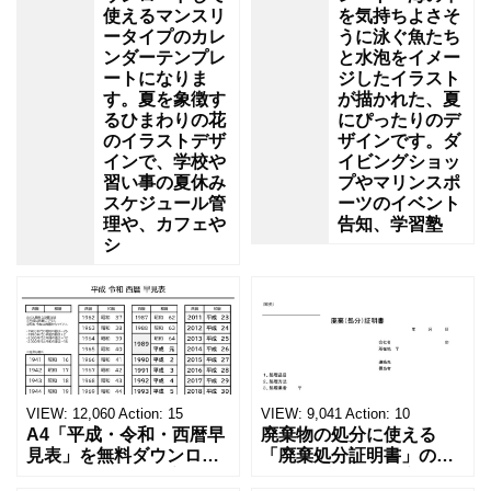
使えるマンスリ
を気持ちよさそ
ータイプのカレ
うに泳ぐ魚たち
ンダーテンプレ
と水泡をイメー
ートになりま
ジしたイラスト
す。夏を象徴す
が描かれた、夏
るひまわりの花
にぴったりのデ
のイラストデザ
ザインです。ダ
インで、学校や
イビングショッ
習い事の夏休み
プやマリンスポ
スケジュール管
ーツのイベント
理や、カフェや
告知、学習塾
シ
VIEW:
12,060
Action:
15
VIEW:
9,041
Action:
10
A4「平成・令和・西暦早
廃棄物の処分に使える
見表」を無料ダウンロー
「廃棄処分証明書」の無
ド！和暦⇔西暦の変換や
料テンプレート！家電メ