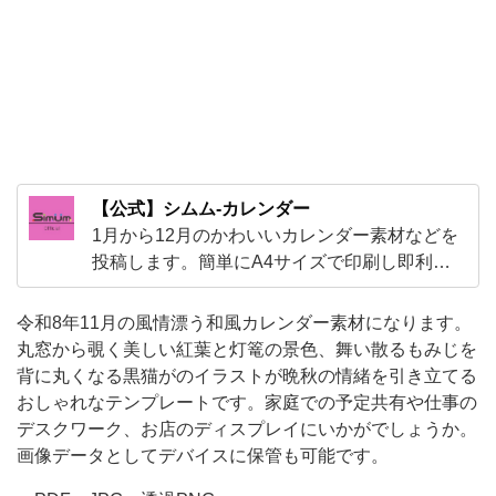
色、
舞
い
散
る
も
【公式】シムム-カレンダー
み
1月から12月のかわいいカレンダー素材などを
じ
投稿します。簡単にA4サイズで印刷し即利用
が可能なテンプレートです。PDFやJPGと透過
を
PNGなど様々な素材を利用する事が可能です！
背
令和8年11月の風情漂う和風カレンダー素材になります。
可愛い素材が盛り沢山となります。
丸窓から覗く美しい紅葉と灯篭の景色、舞い散るもみじを
に
背に丸くなる黒猫がのイラストが晩秋の情緒を引き立てる
丸
おしゃれなテンプレートです。家庭での予定共有や仕事の
く
デスクワーク、お店のディスプレイにいかがでしょうか。
な
画像データとしてデバイスに保管も可能です。
る