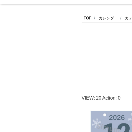
2026
TOP
カレンダー
カ
年
12
月
用
の
VIEW:
20
Action:
0
シ
マ