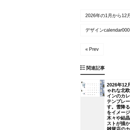
ま
り
2026年の1月から1
の
デザインcalendar0003
カ
« Prev
レ
ン
関連記事
ダ
2026年1
ゃれな北欧
ー
インのカレ
テンプレー
す。雪降る
テ
をイメージ
木々や結晶
ン
ストが描か
雑貨店のカ