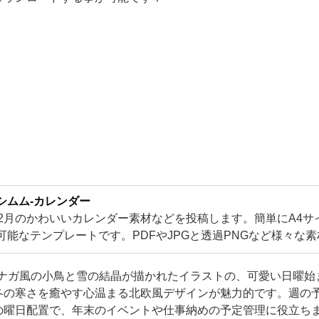
シムム-カレンダー
12月のかわいいカレンダー素材などを投稿します。簡単にA4サ
可能なテンプレートです。PDFやJPGと透過PNGなど様々な
です！可愛い素材が盛り沢山となります。
マエナガ風の小鳥と雪の結晶が描かれたイラストの、可愛い日曜
冬の寒さを癒やす心温まる北欧風デザインが魅力的です。週の
の曜日配置で、年末のイベントや仕事納めの予定管理に役立ち