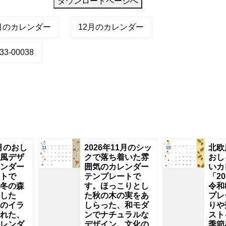
ダウンロードページへ
2月のカレンダー
12月のカレンダー
3-00038
2月のおし
2026年11月のシッ
北欧
風デザ
クで落ち着いた雰
おし
ンダー
囲気のカレンダー
いカ
トで
テンプレートで
「2
冬の森
す。ほっこりとし
令和
した
た秋の木の実をあ
プレ
のイラ
しらった、和モダ
りや
れた、
ンでナチュラルな
スト
レンダ
デザイン。文化の
季節