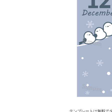
エ
ナ
ガ
風
の
小
鳥
と
雪
の
テンプレートは無料で