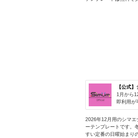
結
晶
が
描
か
れ
【公式】
1月から
た
即利用が
事が可能
イ
2026年12月用のシ
ラ
ーテンプレートです。
すい定番の日曜始まり