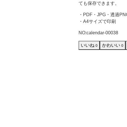
ス
ても保存できます。
・PDF・JPG・透過PN
ト
・A4サイズで印刷
の、
NO:calendar-00038
可
いいね
かわいい
0
0
愛
い
日
曜
始