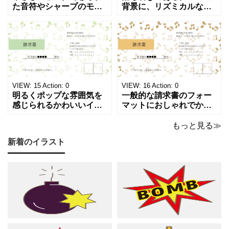
た音符やシャープのモチ
背景に、リズミカルな音
ーフが画面いっぱいに広
符やシャープのイラスト
がる、キュートで華やか
が浮かぶ、シンプルでス
な請求書テンプレートで
タイリッシュな請求書テ
す。出演料、演奏ギャ
ンプレートです。シック
ラ、取材費請求、イベン
で洗練されたモノトーン
ト請求などの書類作成に
調のカラーは、モノクロ
ご活用ください。 表の項
印刷、FAX送信にも使え
目は現在は品目、数量、
るデザインです。 大人の
VIEW:
15
Action:
0
VIEW:
16
Action:
0
単価、金額になってい
音楽教室やプライ
明るくポップな雰囲気を
一般的な請求書のフォー
感じられるかわいいイラ
マットにおしゃれでかわ
スト入り請求書のテンプ
いいデザインが施された
レートです。弾むような
請求書のテンプレートで
もっと見る≫
音符とシャープのモチー
す。温もりのあるベージ
新着のイラスト
フが紙面いっぱいに踊
ュやゴールドのカラーリ
る、グリーン調の軽やか
ングに、音符やシャープ
で爽やかなデザインは ピ
のイラストが散りばめら
アノやリトミック、コー
れた、あたたかくシック
ラスなどの各種レッスン
な雰囲気でピアノやリト
はもちろん、野外ライ
ミック、管弦楽器など