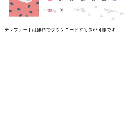
い
大
き
テンプレートは無料でダウンロードする事が可能です！
な
ス
イ
カ
と
小
さ
な
鳥
の
お
し