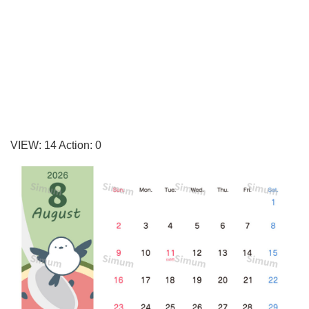
ス
ト
カ
レ
ン
ダ
ー
VIEW:
14
Action:
0
に
な
り
ま
す。
夏
ら
し