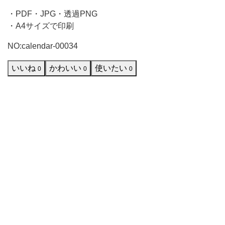
ら
・PDF・JPG・透過PNG
・A4サイズで印刷
で
も
NO:calendar-00034
ご
いいね
かわいい
使いたい
0
0
0
使
用
い
た
だ
け
ま
す。
お
部