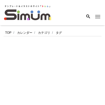
Me
2026
TOP
カレンダー
カテゴリ
タグ
年
8
月
用
の
可
愛
い
イ
ラ