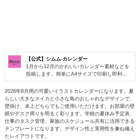
ゃ
れ
な
デ
ザ
イ
【公式】シムム-カレンダー
ン
1月から12月のかわいいカレンダー素材などを
で、
投稿します。簡単にA4サイズで印刷し即利用
が可能なテンプレートです。PDFやJPGと透過
壁
PNGなど様々な素材を利用する事が可能です！
掛
2026年8月用の可愛いイラストカレンダーになります。夏
可愛い素材が盛り沢山となります。
らしい大きなスイカと小さな鳥のおしゃれなデザインで、
け、
壁掛け、卓上どちらでもご使用いただけます。お部屋の壁
卓
紙やデスク周りを明るく彩ります。学校の夏休み予定表、
上
仕事のタスク管理、家族のスケジュール共有に活用できる
ど
テンプレートになります。デザイン性と実用性を兼ね備え
たレイアウトです。
ち