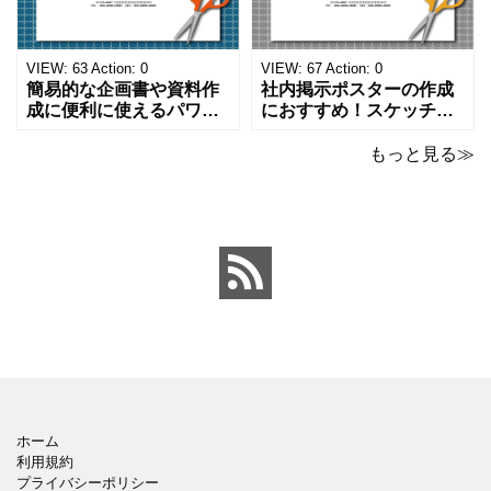
単な資料を時短で作成で
ーマットで文字入れをし
きる便利なフォーマット
やすく、壁に貼ってもか
になります。 文房具好き
わいいデザインです。お
の方、掲示ポスターを作
子さんが見てもテンショ
VIEW:
63
Action:
0
VIEW:
67
Action:
0
成をされたい方におす
ンが上がるテンプレ
簡易的な企画書や資料作
社内掲示ポスターの作成
成に便利に使えるパワー
におすすめ！スケッチブ
ポイントのテンプレート
ックデザインのおしゃれ
です。青の工作マットに
なパワーポイントのテン
もっと見る≫
赤いハサミ、カッター、
プレートです。グレーの
ペンのワンポイントイラ
背景でシックなデザイ
ストが入っている、おし
ン。会社の壁面や寮など
ゃれでかわいいデザイ
の掲示ポスター、お知ら
ン。 企画書や提案書の表
せ、ご案内のフォーマッ
紙として利用したり、３
トにおすすめします。 ダ
ページを使用して企画
ウンロードしてテキス
ホーム
利用規約
プライバシーポリシー