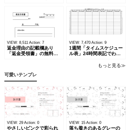
ド！和暦⇔西暦の変換や
料テンプレート！家電メ
学歴の計算が一目でわか
ーカーの代理店、回収業
る！印刷可能な一覧表！
者へおすすめ！(Excel・
印刷可能な平成・令和・
Word・PDF)正しく廃棄
西暦早見表を無料ダウン
されたことを証明する書
ロードでご利用いただけ
類「廃棄処分証明書」の
ます。 パソコンに保存し
テンプレートです。 量販
ていただくか、A4サイズ
店や家電メーカーの代理
VIEW:
8,511
Action:
7
VIEW:
7,470
Action:
9
でコピーしてご
店、回収
返金理由の記載欄あり
1週間「タイムスケジュー
「返金受領書」の無料テ
ル表」24時間表記でわか
ンプレート！過払い･誤入
りやすい無料テンプレー
金などで使える書き方が
ト！A4横型ExcelやWord
もっと見る≫
簡単なひな形でおすす
で簡単作成できる！1週間
可愛いテンプレ
め！過払い･誤入金などが
の予定が書ける24時間表
発生した際にも使える、
記のタイムスケジュール
モノクロでシンプルな
表になります。 A4横型サ
「返金領収書」のテンプ
イズの無料テンプレート
レートとなります。 A4縦
で、Excel・Wo
型サイズで用紙に印
VIEW:
29
Action:
0
VIEW:
15
Action:
0
やさしいピンクで彩られ
落ち着きのあるグレーの