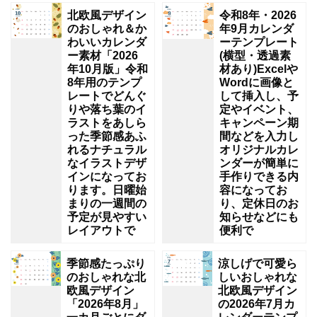
北欧風デザイン
令和8年・2026
のおしゃれ＆か
年9月カレンダ
わいいカレンダ
ーテンプレート
ー素材「2026
(横型・透過素
年10月版」令和
材あり)Excelや
8年用のテンプ
Wordに画像と
レートでどんぐ
して挿入し、予
りや落ち葉のイ
定やイベント、
ラストをあしら
キャンペーン期
った季節感あふ
間などを入力し
れるナチュラル
オリジナルカレ
なイラストデザ
ンダーが簡単に
インになってお
手作りできる内
ります。日曜始
容になってお
まりの一週間の
り、定休日のお
予定が見やすい
知らせなどにも
レイアウトで
便利で
季節感たっぷり
涼しげで可愛ら
のおしゃれな北
しいおしゃれな
欧風デザイン
北欧風デザイン
「2026年8月」
の2026年7月カ