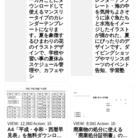
一カ月ごとにダ
レンダーテンプ
ウンロードして
レート・海の中
使えるマンスリ
を気持ちよさそ
ータイプのカレ
うに泳ぐ魚たち
ンダーテンプレ
と水泡をイメー
ートになりま
ジしたイラスト
す。夏を象徴す
が描かれた、夏
るひまわりの花
にぴったりのデ
のイラストデザ
ザインです。ダ
インで、学校や
イビングショッ
習い事の夏休み
プやマリンスポ
スケジュール管
ーツのイベント
理や、カフェや
告知、学習塾
シ
VIEW:
12,060
Action:
15
VIEW:
9,041
Action:
10
A4「平成・令和・西暦早
廃棄物の処分に使える
見表」を無料ダウンロー
「廃棄処分証明書」の無