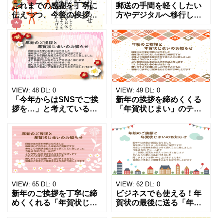
これまでの感謝を丁寧に
郵送の手間を軽くしたい
伝えつつ、今後の挨拶を
方やデジタルへ移行した
SNS中心へ移したい方に
い方のために「年賀状じ
ぴったりの「年賀状じま
まい」の無料テンプレー
い」の無料テンプレート
トです。SNS挨拶へ切り
を公開しています。羽子
替える案内を穏やかに伝
板、独楽、ダルマ、瓢箪
え、読み手も安心できる
とい
文章
VIEW:
48
DL:
0
VIEW:
49
DL:
0
「今年からはSNSでご挨
新年の挨拶を締めくくる
拶を…」と考えている方
「年賀状じまい」のテン
に向けた年賀状じまいの
プレートをアップしまし
無料テンプレートです。
た。落ち着いたデザイン
ピンク色の矢絣のデザイ
で、目上の方や取引先に
ンに梅の花がワンポイン
も送れる文例が入ってい
トで描かれたお正月らし
ます。今回で年賀はがき
いか
の送付
VIEW:
65
DL:
0
VIEW:
62
DL:
0
新年のご挨拶を丁寧に締
ビジネスでも使える！年
めくくれる「年賀状じま
賀状の最後に送る「年賀
い」の無料テンプレート
状じまいテンプレート」