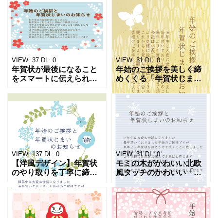
を公開しました。柔らか
をご用意しました。明る
い印象を与えるピンクの
い街並みを描いたかわい
背景、北欧タッチの小鳥
いデザインです。感謝の
と草花のイラストを横向
気持ちや新年のご挨拶を
きでお
丁寧に
VIEW:
37
DL:
0
VIEW:
31
DL:
0
年賀状が最後になること
年始のご挨拶を美しく締
をスマートに伝えられる
めくくる「年賀状じま
「年賀状じまい」の無料
い」のテンプレートで
テンプレートです。明る
す。矢羽根をモチーフに
いかわいい花柄のフレー
した縁起の良い矢絣柄は
ムが付いた落ち着いたデ
控えめなデザインながら
ザインで、季節感を残し
上品さがあります。 感謝
つつ上
を伝える
VIEW:
137
DL:
0
VIEW:
31
DL:
0
【洋風デザイン】年賀状
モミの木がかわいい北欧
のやり取りを丁寧に締め
風タッチのかわいい「年
くくれる「年賀状じまい
賀状じまい」のテンプレ
テンプレート」を公開し
ート。新年に使える丁寧
ました。新年の挨拶と年
な文例入りで最後の年賀
賀状じまいをお知らせす
状として送るフォーマッ