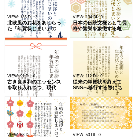
VIEW:
185
DL:
2
VIEW:
104
DL:
0
北欧風のお花をあしらっ
日本の伝統文様として長
た「年賀状じまい」の無
寿や繁栄を象徴する亀甲
料テンプレートです。手
模様を取り入れた「年賀
描き風で温かみのある落
状じまい」の無料テンプ
ち着いた雰囲気に仕上が
レートです。端正に並ぶ
っています。 これからは
六角形のパターンが上質
SNSやオンラインで気軽
な和の雰囲気を醸し出
に
し、感謝
VIEW:
91
DL:
0
VIEW:
112
DL:
0
古き良き和のエッセンス
従来の年賀状を終えて
を取り入れつつ、現代の
SNSへ移行する際にちょ
挨拶スタイルに寄り添っ
うど良い「年賀状じま
た「年賀状じまい」の無
い」の無料テンプレート
料テンプレートです。
です。理由説明もやわら
SNSへの移行を落ち着い
かく、受け取る相手に安
た雰囲気でお知らせでき
心感を与える内容となっ
ます。
ています
VIEW:
68
DL:
1
VIEW:
50
DL:
0