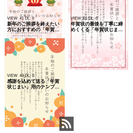
る旨の例文が入った便利
トとしておすすめしま
な素材
す。 無
VIEW:
41
DL:
0
VIEW:
65
DL:
0
新年のご挨拶を終えたい
年賀状の最後を丁寧に締
方におすすめの「年賀状
めくくる「年賀状じまい
じまい」のテンプレート
テンプレート」です。桜
です。年賀状の締めくく
が舞う新春に相応しいシ
りにぴったりな上品なデ
ンプルで上品な和風デザ
ザインで、だるまと門松
インに、すぐ使える文例
のイラストが描かれてい
をセット。 Wordファイ
ます。
ル
VIEW:
49
DL:
0
感謝を込めて送る「年賀
状じまい」用のテンプレ
ートを公開しました。ビ
ジネスでも個人でも使え
る柔らかい文例とデザイ
ンで、印象よく新年を締
めくくれます。 例文をア
レン