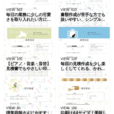
VIEW:
563
VIEW:
610
毎日の業務に少しの可愛
書類作成が苦手な方でも
さを取り入れたい方に向
扱いやすい、シンプルで
けた見積書のテンプレー
入力が簡単な見積書のテ
トです。ブルーを基調に
ンプレートです。入力項
グランドピアノのイラス
目が整理されており、迷
ト入りで、柔らかなデザ
わず作成できる構成で
イン。 相手に好印象を与
す。 グランドピアノのイ
えつ
ラスト
VIEW:
105
VIEW:
124
【ピアノ・音楽・音符】
毎回の見積作成を少し楽
見積書でもやさしい印象
しくしてくれる、かわい
を大切にしたい方へ、か
いデザインの見積書のテ
わいいデザインのテンプ
ンプレートです。文字だ
レートをご用意しまし
けになりがちな書類に、
た。「ピアノ・音楽・音
ブルーカラーとかわいい
符」のイラストが入って
猫のレイアウトを添えま
いるため
した。
VIEW:
80
VIEW:
109
理美容師さんにおすす
印刷はA4サイズ！美味し