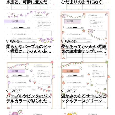
水玉と、可憐に並んだお
ひだまりのようにぬくも
花のモチーフが愛らしい
りあふれるイエローの水
印象を与えるデザインの
玉と、可憐に咲く小花モ
請求書のテンプレートで
チーフが散りばめられ
す。 ハンドメイドアクセ
た、元気で親しみやすい
サリーやフラワーギフ
デザインのテンプレート
ト、美
です。
VIEW:
3
VIEW:
27
柔らかなパープルのドッ
夢があってかわいい雰囲
ト模様に、かわいい花々
気の請求書テンプレート
やキラキラした星のイラ
です。愛らしい小鳥や
ストを添えた、可憐でエ
星、ガーランドなどのイ
レガントな雰囲気の請求
ラストがあしらわれてお
書テンプレートです。フ
り、リトミックや知育・
ラワーショップやハンド
お絵かきなどの幼児向け
メイド
教室、キ
VIEW:
14
VIEW:
12
パープルやピンクのパス
温かみのあるサーモンピ
テルカラーで彩られた、
ンクやアースグリーンで
夢のあるかわいい雰囲気
彩られた、ほっこり優し
の請求書テンプレートで
いクラフト調の請求書テ