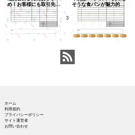
め！お客様にも取引先に
そうな食パンが魅力的で
も使えるハサミ＆美容院
シンプルな見積書の無料
グッズ背景デザインの見
テンプレートになりま
1
2
3
Next »
積書の無料テンプレート
す。縦長A4サイズで使い
になります。エクセル・
やすくエクセル・ワード
ワードで簡単に編集がで
で直接入力が出来るので
き、美容
どな
ホーム
利用規約
プライバシーポリシー
サイト運営者
お問い合わせ