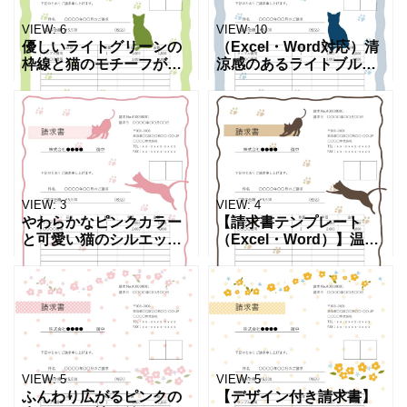
VIEW:
6
VIEW:
10
優しいライトグリーンの
（Excel・Word対応）清
枠線と猫のモチーフが心
涼感のあるライトブルー
を和ませる、おしゃれな
のフレームとキュートな
請求書テンプレート
ネコのデザインが印象的
（Excel・Word対応）で
な請求書フォーマットで
す。明るく爽やかなカラ
す。爽やかで落ち着いた
ーリングと可愛らしい足
トーンが取引先や顧客
跡
VIEW:
3
VIEW:
4
やわらかなピンクカラー
【請求書テンプレート
と可愛い猫のシルエット
（Excel・Word）】温か
が魅力的な請求書テンプ
みのあるブラウンカラー
レート（Excel・Word対
で描かれた猫のシルエッ
応）です。優しく華やか
トと足跡（肉球）モチー
なトーンでまとめられて
フがかわいい、おしゃれ
おり、受け取ったお取
な請求書テンプレートで
VIEW:
5
VIEW:
5
ふんわり広がるピンクの
【デザイン付き請求書】