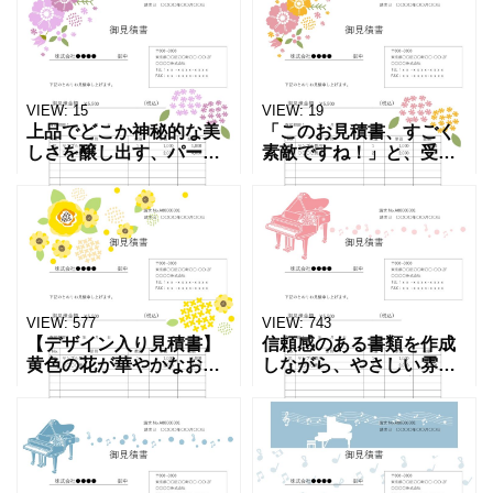
す。 風船やガーランド、
ンプレートです。ガーラ
お星さまのイラストがポ
ンドや風船、手描き風の
ップに描かれており、リ
お星さまが描かれてお
トミ
り、子ど
VIEW:
15
VIEW:
19
上品でどこか神秘的な美
「このお見積書、すごく
しさを醸し出す、パープ
素敵ですね！」と、受け
ルやラベンダーカラーの
取った相手との会話が弾
お花を主役にした見積書
むきっかけになるよう
テンプレートです。ひら
な、温かみあふれる見積
ひらと軽やかに羽ばたく
書テンプレートです。元
可憐なちょうちょのイラ
気をもらえるイエローや
ストを
明るいピ
VIEW:
577
VIEW:
743
【デザイン入り見積書】
信頼感のある書類を作成
黄色の花が華やかなおし
しながら、やさしい雰囲
ゃれでかわいい見積書の
気も大切にしたい方にお
テンプレートです。シン
すすめの見積書のテンプ
プルで実用的、それでい
レートです。ピンクカラ
て少しだけ柔らかさのあ
ーのかわいいピアノのイ
る見積書です。 ビジネス
ラストを添えました。 文
文書
字配