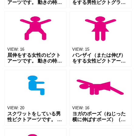
アーツです。 動きの特徴
をする男性ピクトグラム
が直感的に伝わる、シン
です。 動きやポーズが直
プルな構成で作成された
感的に伝わるシンプルな
ピクトアーツです。 体育
ピクトグラムです。 スポ
の資料やスポーツジムの
ーツの資料や、休憩を伝
資料などに、幅広くご利
える資料等幅広くご利用
用
い
VIEW:
16
VIEW:
15
屈伸をする女性のピクト
バンザイ（または伸び）
アーツです。 動きの特徴
をする女性ピクトアーツ
が直感的に伝わる、シン
です。 準備運動や、息抜
プルな、ピクトアーツに
きで伸びをする様子をシ
仕上げました。 スポーツ
ンプルに伝えるピクトア
ジムや、体育の資料な
ーツです。 スポーツジム
ど、幅広くご活用くださ
や体育の資料、または休
い。
憩
VIEW:
20
VIEW:
16
スクワットをしている男
ヨガのポーズ（ねじった
性ピクトアーツです。 膝
横に伸ばすポーズ）（パ
がつま先より前に出ない
リヴルッタパールシュヴ
注意点がわかるよう、シ
ァコーナーサナ）をモチ