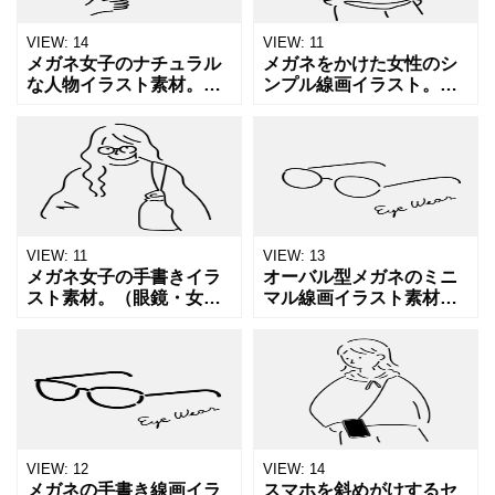
VIEW:
14
VIEW:
11
メガネ女子のナチュラル
メガネをかけた女性のシ
な人物イラスト素材。
ンプル線画イラスト。
（眼鏡・女性・手書き・
（眼鏡・女性・人物・モ
線画・メガネ）カフェで
ノクロ・メガネ女子）キ
過ごすようなリラックス
ャップやイヤフォンなど
感を、やわらかな手書き
日常モチーフを取り入
線で描いています。女性
れ、今っぽいおしゃれ感
向けコン
を表現して
VIEW:
11
VIEW:
13
メガネ女子の手書きイラ
オーバル型メガネのミニ
スト素材。（眼鏡・女
マル線画イラスト素材。
性・線画・人物・メガ
（眼鏡・アイウェア・モ
ネ）ゆるくナチュラルな
ノクロ・手書き）ラフで
雰囲気で、今っぽいファ
抜け感のある手描きタッ
ッションやライフスタイ
チが特徴で、韓国風デザ
ルを表現しています。
インやカフェ系ビジュア
SNS、ブロ
ルとも
VIEW:
12
VIEW:
14
メガネの手書き線画イラ
スマホを斜めがけするセ