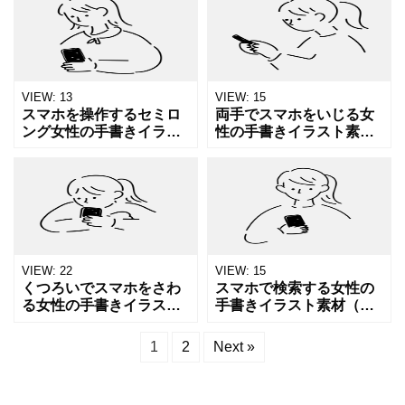
画）です。 パーカーを着
線画）です。 スマホショ
てスマホを触るリラック
ルダーでお出かけする様
スした様子をシンプルな
子をシンプルな線で表現
線で表現
した、
VIEW:
13
VIEW:
15
スマホを操作するセミロ
両手でスマホをいじる女
ング女性の手書きイラス
性の手書きイラスト素材
ト素材（スマートフォ
（スマートフォン・女
ン・女性・操作・線画）
性・触る・線画）です。
です。 パーカーを着てリ
両手でスマホを触る様子
ラックスした時間を過ご
をシンプルな線で表現し
す様子をシンプルな線で
た、ナチュラルでやわら
表現し
かいタ
VIEW:
22
VIEW:
15
くつろいでスマホをさわ
スマホで検索する女性の
る女性の手書きイラスト
手書きイラスト素材（ス
素材（スマートフォン・
マートフォン・女性・検
女性・触る・線画）で
索・線画）です。 スマー
1
2
Next »
す。 ゆるっとスマホを操
トフォンを操作する様子
作する様子をシンプルな
をシンプルな線で表現し
線で表現した、ナチュラ
た、ナチュラルでやわら