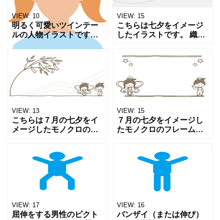
VIEW:
10
VIEW:
15
明るく可愛いツインテー
こちらは七夕をイメージ
ルの人物イラストです！
したイラストです。 織姫
親しみやすいデザイン
と彦星が笑顔で列車に乗
で、SNSやブログの挿絵
っています。 学校プリン
など様々なシーンに大活
トやお知らせのワンポイ
躍します。無料でダウン
ントにいかがでしょう
ロードできる素材で便利
か。 ファイル形式はpng
です。
VIEW:
13
VIEW:
15
こちらは７月の七夕をイ
７月の七夕をイメージし
メージしたモノクロのフ
たモノクロのフレームで
レームです。シンプルな
す。学校プリントや季節
笹飾りと共に笑顔の織り
のお知らせなどに使いや
姫と彦星が手をあげて立
すいようシンプルに仕上
っています。 学校プリン
げました。 笑顔の織り姫
トや季節のお知らせに使
と彦星が片手をあげて立
いや
って
VIEW:
17
VIEW:
16
屈伸をする男性のピクト
バンザイ（または伸び）