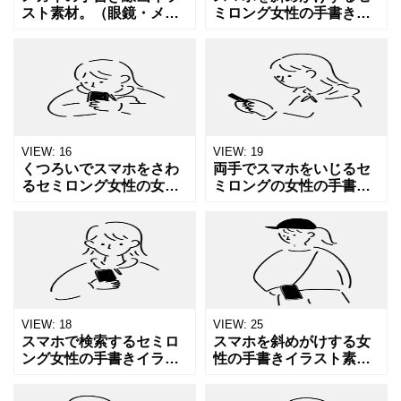
スト素材。（眼鏡・メガ
ミロング女性の手書きイ
ネ・線画・アイウェア）
ラスト素材（スマートフ
シンプルでおしゃれな眼
ォン・女性・スマホショ
鏡デザインを、やわらか
ルダー・線画）です。 ス
な手描きタッチで表現し
マホショルダーのカジュ
ています。ファッション
アルスタイルでお出かけ
系We
する
VIEW:
16
VIEW:
19
くつろいでスマホをさわ
両手でスマホをいじるセ
るセミロング女性の女性
ミロングの女性の手書き
の手書きイラスト素材
イラスト素材（スマート
（スマートフォン・女
フォン・女性・触る・線
性・いじる・線画）で
画）です。 パーカーのカ
す。 ゆるっとリラックス
ジュアルスタイル女子が
してスマートフォンで検
スマートフォンを操作す
索するひと
る様
VIEW:
18
VIEW:
25
スマホで検索するセミロ
スマホを斜めがけする女
ング女性の手書きイラス
性の手書きイラスト素材
ト素材（スマートフォ
（スマートフォン・女
ン・女性・調べる・線
性・スマホショルダー・