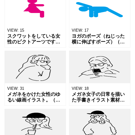
ンプルに仕上げました。
ーフにした女性のピクト
スポーツジムや体育の資
アーツです。 横に伸びる
料などにご活用くださ
ポーズの特徴が直感的に
い。
伝わ
VIEW:
15
VIEW:
17
スクワットをしている女
ヨガのポーズ（ねじった
性のピクトアーツです。
横に伸ばすポーズ）（パ
スポーツの動きの特徴を
リブルッタパールシュバ
直感的に伝わる、シンプ
コーナーサナ）をモチー
ルなピクトアーツです。
フにした男性のピクトア
スポーツジムや体育の資
ーツです。 ポーズの特徴
料などにご利用くださ
が直感的に伝わる、シン
い。
プル
VIEW:
31
VIEW:
18
メガネをかけた女性のゆ
メガネ女子の日常を描い
るい線画イラスト。（眼
た手書きイラスト素材。
鏡・女性・人物・モノク
（眼鏡・女性・人物・線
ロ・手書き・メガネ女
画・メガネ）スマホを見
子）シンプルで主張しす
る仕草や自然な表情を、
ぎないデザインなので、
ラフで親しみやすいタッ
余白を活かしたレイアウ
チで表現しています。
トやミニ
Inst