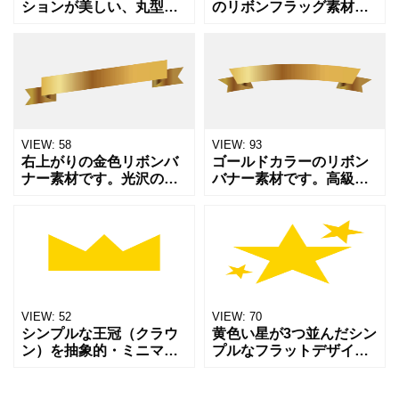
ションが美しい、丸型の
のリボンフラッグ素材で
メダル・バッジ素材で
す。縦型のデザインで、
す。 中央に文字やアイコ
上品な光沢グラデーショ
ンを入れて、ランキン
ンが特徴。ブックマーク
グ・受賞・キャンペー
やランキング、見出し、
ン・セールなどの装飾に
メダル・受賞系のデザイ
使用できま
ン装飾
VIEW:
58
VIEW:
93
右上がりの金色リボンバ
ゴールドカラーのリボン
ナー素材です。光沢のあ
バナー素材です。高級感
るゴールドグラデーショ
のある光沢グラデーショ
ンが華やかで、上昇や成
ンが特徴で、キャンペー
長をイメージさせるデザ
ンやランキング、受賞、
イン。ランキングやキャ
セールなどの見出し装飾
ンペーン、セール、受賞
におすすめです。ポスタ
などの
ーやチ
VIEW:
52
VIEW:
70
シンプルな王冠（クラウ
黄色い星が3つ並んだシン
ン）を抽象的・ミニマル
プルなフラットデザイン
に表現したイラストで
のイラストです。 評価・
す。 ロゴやアプリアイコ
レビュー・キラキラ・達