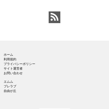
ン、ランク表記（ランキ
成・賞賛など、多目的で
ング1位）用、ビジネスや
使用されやすい人気モチ
リーダーシップの象徴素
ーフです。 シンプルで、
材と
ホーム
利用規約
プライバシーポリシー
サイト運営者
お問い合わせ
エムム
ブレラブ
自由が丘