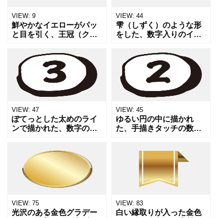
VIEW:
9
VIEW:
44
鮮やかなイエローがパッ
雫（しずく）のような形
と目を引く、王冠（クラ
をした、数字入りのイン
ウン）のイラストです。
デックスアイコン3点セッ
人気商品のランキング1位
トです。「1」「2」
の発表や、おすすめコー
「3」の数字が記されてお
ナーの目玉アイテム、受
り、ランキング表示や手
賞記念のバナーなど、特
順の解説、重要ポイント
別感
のリ
VIEW:
47
VIEW:
45
ぽてっとした太めのライ
ゆるい円の中に描かれ
ンで描かれた、数字の
た、手描きタッチの数字
「3」のデザインアイコン
「2」のアイコン素材で
です。シリーズものの第3
す。手順の解説や比較、
弾や、3つのポイント解
ランキングの第2位など、
説、ベスト3の発表など、
複数の項目を並べるデザ
視覚的に順序を示したい
インに最適です。きっち
シ
りしす
VIEW:
75
VIEW:
83
光沢のある金色グラデー
白い縁取りが入った金色