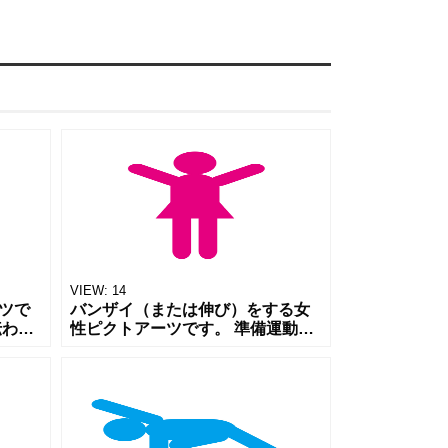
VIEW:
14
ツで
バンザイ（または伸び）をする女
伝わ
性ピクトアーツです。 準備運動
ツに
や、息抜きで伸びをする様子をシ
ムや、
ンプルに伝えるピクトアーツで
用く
す。 スポーツジムや体育の資料、
または休憩