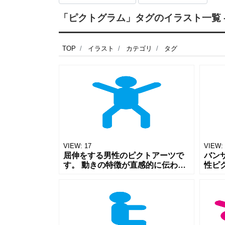
「ピクトグラム」タグのイラスト一覧 -
TOP
イラスト
カテゴリ
タグ
VIEW:
17
VIEW:
屈伸をする男性のピクトアーツで
バン
す。 動きの特徴が直感的に伝わ
性ピ
る、シンプルな構成で作成された
ズが
ピクトアーツです。 体育の資料や
クト
スポーツジムの資料などに、幅広
や、
くご利用
利用