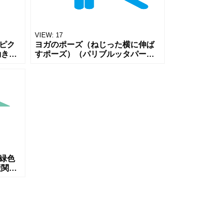
VIEW:
17
ピク
ヨガのポーズ（ねじった横に伸ば
動きの
すポーズ）（パリブルッタパール
プル
シュバコーナーサナ）をモチーフ
ーツジ
にした男性のピクトアーツです。
くだ
ポーズの特徴が直感的に伝わる、
シンプル
緑色
産関連
ージ、
タン
だけ