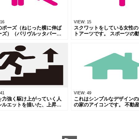
16
VIEW:
15
のポーズ（ねじった横に伸ば
スクワットをしている女性の
ーズ）（パリヴルッタパール
トアーツです。 スポーツの
ヴァコーナーサナ）をモチー
特徴を直感的に伝わる、シン
した女性のピクトアーツで
なピクトアーツです。 スポ
 横に伸びるポーズの特徴が直
ムや体育の資料などにご利用
に伝わ
さい。
41
VIEW:
49
を力強く駆け上がっていく人
これはシンプルなデザインの
シルエットを描いた、上昇志
の家のアイコンです。 不動
ステップアップをイメージさ
のプレゼン資料や、Webペ
アイコンイラストです。避難
ホームページに戻るためのボ
の案内、健康のための運動、
用アイコンなどにお使いいた
いはビ
ます。