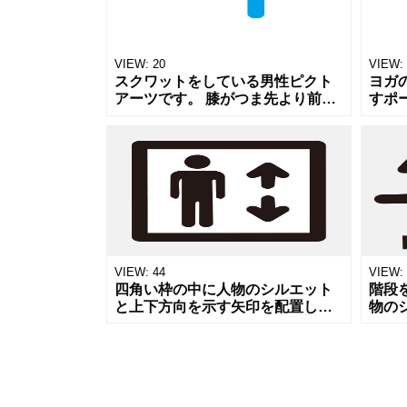
VIEW:
20
VIEW:
スクワットをしている男性ピクト
ヨガ
アーツです。 膝がつま先より前に
すポ
出ない注意点がわかるよう、シン
シュ
プルに仕上げました。 スポーツジ
フに
ムや体育の資料などにご活用くだ
す。
さい。
感的
VIEW:
44
VIEW:
四角い枠の中に人物のシルエット
階段
と上下方向を示す矢印を配置し
物の
た、スタンダードなエレベーター
向や
の案内表示アイコンイラストで
せる
す。デパートやオフィスビル、駅
経路
などのフロア案
ある