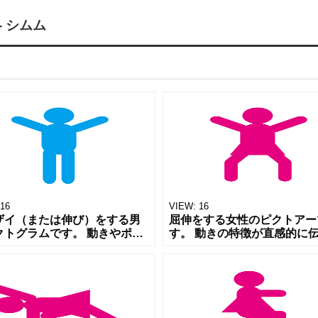
 シムム
16
VIEW:
16
ザイ（または伸び）をする男
屈伸をする女性のピクトアー
クトグラムです。 動きやポー
す。 動きの特徴が直感的に
直感的に伝わるシンプルなピ
る、シンプルな、ピクトアー
グラムです。 スポーツの資料
仕上げました。 スポーツジ
休憩を伝える資料等幅広くご
体育の資料など、幅広くご活
い
ださい。