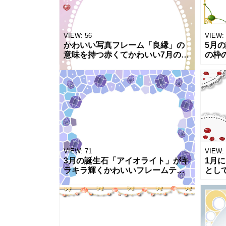
VIEW:
56
VIEW:
かわいい写真フレーム「良縁」の
5月
意味を持つ赤くてかわいい7月の誕
の枠
生石「ルビー」がハート型になっ
イン
てキラキラしてるおしゃれなテン
縁起
プレートです。透過PNGで写真や
らせ
画像を
ペー
VIEW:
71
VIEW:
3月の誕生石「アイオライト」がキ
1月
ラキラ輝くかわいいフレームテン
とし
プレート！パステルカラーで女の
と「
子に人気のデザイン！お店のショ
ート
ップカードやポイントカードの飾
の中
り枠、休
めら