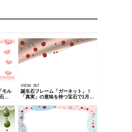
VIEW:
357
「モル
誕生石フレーム「ガーネット」！
石に
「真実」の意味を持つ宝石で1月の
レー
誕生日カードや張り紙のテンプレ
送る
ートにおすすめの素材です。ダウ
ズン
ンロードで使えるPNG素材は透過
になっ