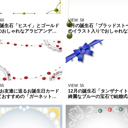
60
VIEW:
58
の誕生石「ヒスイ」とゴールド
3月の誕生石「ブラッドスト
のおしゃれなアラビアンデザ
のイラスト入りでおしゃれな
の宝石フレーム！幸福･繁栄・
キラキラフレーム！大人向け
の良いイラストでお店のお知
り紙やチラシ、ポスターのデ
の張り紙やSNS投稿、ホーム
ンを簡単に作成できるテンプ
トになり
55
VIEW:
55
にお友達に送るお誕生日カード
12月の誕生石「タンザナイ
ておすすめの「ガーネット」
綺麗なブルーの宝石で結婚式
レース」のフレームテンプレ
作りペーパーアイテムにおす
です。ガーネットの宝石言葉
のイラストデザインフレーム
には「友愛」という言葉が込
ります。テンプレートはダウ
れて
ードでご