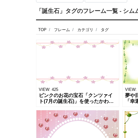
「誕生石」タグのフレーム一覧 - シム
TOP
フレーム
カテゴリ
タグ
VIEW:
425
VIEW:
ピンクのお花の宝石「クンツァイ
夢や
ト(7月の誕生石)」を使ったかわい
「幸
いイラスト！おしゃれな雑貨店の
の7
張り紙におすすめのフレーム素材
石イ
になります。印刷サイズはA4･横
デザ
型で
店の