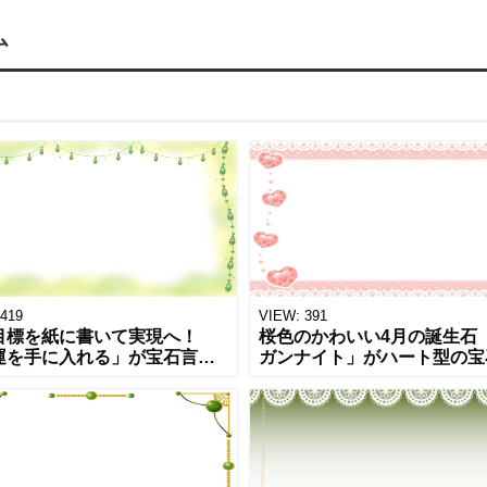
ム
419
VIEW:
391
目標を紙に書いて実現へ！
桜色のかわいい4月の誕生石
運を手に入れる」が宝石言葉
ガンナイト」がハート型の宝
月の誕生石「スフェーン」の宝
デザインされておしゃれなフ
ラストフレーム・おしゃれな
ムになって登場！春の季節に
インの横型テンプレートでお
メッセージカードや入学シー
ショッ
のお祝い