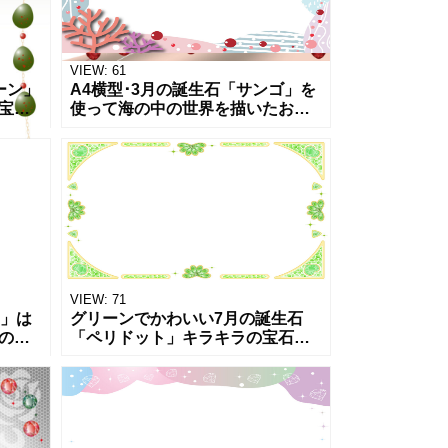
VIEW:
61
ーン」
A4横型･3月の誕生石「サンゴ」を
宝石
使って海の中の世界を描いたおし
の張
ゃれな、お知らせ･ポスターに使え
ザイ
るジュエルデザインのテンプレー
レー
トになります。ダウンロードでご
利用
VIEW:
71
ト」は
グリーンでかわいい7月の誕生石
の手
「ペリドット」キラキラの宝石！
すめ
透過PNGで写真・画像挿入可能な
にな
素材となり、キラキラと輝くグリ
ンロ
ーンの宝石で囲まれたフレーム
で、明るい