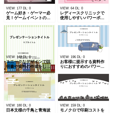
VIEW:
177
DL:
0
VIEW:
64
DL:
0
ゲーム好き・ゲーマー必
レディースクリニックで
見！ゲームイベントの案
使用しやすいパワーポイ
内の作成におすすめのフ
ントのテンプレートにな
ォーマットとなり、プロ
ります。クリニックの診
グラムやゲーム基盤のよ
療案内・施術の説明・同
うなおしゃれな背景素材
意書・商品紹介・院長紹
です。 ゲーム大会の開催
介・スタッフ紹介・担当
概要
医など
VIEW:
148
DL:
0
VIEW:
196
DL:
0
ユニークなデザインで説
お客様に提示する資料作
明書や資料の作成をした
りにおすすめのパワーポ
い方におすすめ！ グリ
イントのテンプレートに
ーンのストライプにいろ
なります。説明資料、ご
いろな色の本が並ぶかわ
案内資料のフォーマット
いいデザインのテンプレ
にいかがでしょうか？
ートになります。 ダウン
表紙とスライド合わせて
ロー
ご利用
VIEW:
180
DL:
0
VIEW:
159
DL:
0
日本文様の千鳥と青海波
モノクロで印刷コストを