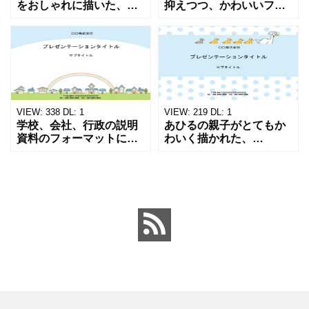
をおしゃれに描いた、縁
抑えつつ、かわいいフレ
起の良いパワーポイント
ーム、背景素材が欲しい
のテンプレートです。ビ
方におすすめのパワーポ
ジネス用資料の作成にい
イントのテンプレートに
かがでしょうか？ 会社
なります。 モノクロで街
案内、説明書、パンフレ
をデザインした、シック
ット、
でか
VIEW:
338
DL:
1
VIEW:
219
DL:
1
学校、会社、行政の説明
あひるの親子がとてもか
資料のフォーマットにお
わいく描かれた、
すすめのかわいいパワー
PowerPointのテンプレー
ポイントのテンプレート
ト。清潔感のある、水色
です。平和で爽やかな街
のドット柄とアヒルの親
に虹がかかる、前向きに
子のイラスト入りです。
なれるデザインです。性
幼稚園や小学校の説明会
別や世
資