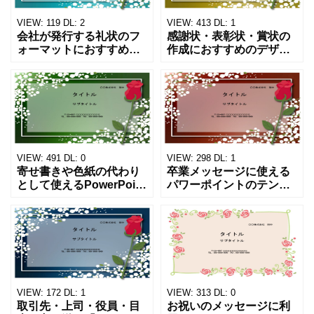
VIEW:
119
DL:
2
VIEW:
413
DL:
1
会社が発行する礼状のフ
感謝状・表彰状・賞状の
ォーマットにおすすめ！
作成におすすめのデザイ
パワーポイントのテンプ
ンテンプレートです。パ
レートになります。一輪
ワーポイントのフォーマ
の薔薇が印象的なデザイ
ットとなり、デザインス
ンで、お得意様・取引先
ライドが３パターンあり
にお送りするお礼状のテ
ます。薔薇がポイントの
ンプレ
おしゃ
VIEW:
491
DL:
0
VIEW:
298
DL:
1
寄せ書きや色紙の代わり
卒業メッセージに使える
として使えるPowerPoint
パワーポイントのテンプ
のテンプレートです。卒
レートです。「卒業スラ
業・送別・退団の際、み
イド」「卒業アルバム」
なへ送るメッセージの寄
「卒業文集」などの背景
せ書きにいかがでしょう
デザインにお使い頂けま
か？ 卒業生から恩
す。 一輪の薔薇とカスミ
ソウ
VIEW:
172
DL:
1
VIEW:
313
DL:
0
取引先・上司・役員・目
お祝いのメッセージに利