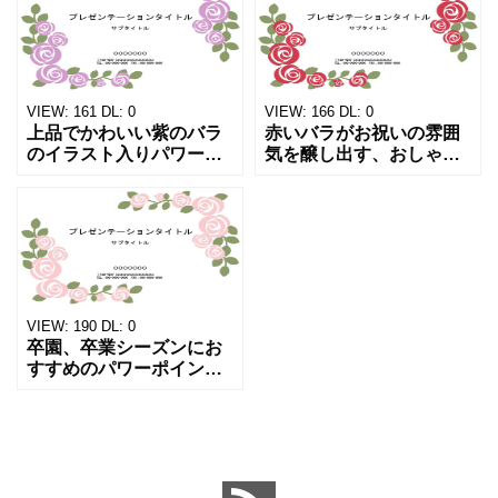
トカードのフォーマット
落ち着いたデザインで、
としてご利用ください。
会社の社内外むけ資料の
優しいピンク系のデザイ
作成・講演会配布資料・
ンで
冠婚葬祭
VIEW:
161
DL:
0
VIEW:
166
DL:
0
上品でかわいい紫のバラ
赤いバラがお祝いの雰囲
のイラスト入りパワーポ
気を醸し出す、おしゃれ
イントのテンプレートで
なパワーポイントのテン
す。女子向けの研修資料
プレートです。お祝いの
やスライドの作成、商品
メッセージカードのフォ
紹介、POP作りのフォー
ーマットにしたり、会社
マットにいかがでしょう
の竣工式や祝賀会、賀詞
か？
交歓会
VIEW:
190
DL:
0
卒園、卒業シーズンにお
すすめのパワーポイント
のテンプレートです。お
祝いメッセージの寄せ書
きフォーマットにした
り、卒業文集、卒業スラ
イド制作、卒業アルバム
のフォー