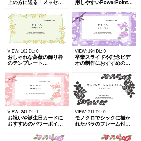
上の方に送る「メッセー
用しやすいPowerPointの
ジカード」のテンプレー
テンプレートです。印刷
トにおすすめ！ネイビー
して便箋として、手書で
のフレームにかすみ草と1
仕上げたり、PC上で仕上
輪の薔薇を描いた上品な
げることも可能です。取
デザインテンプレートで
引先相手、目上の
す。
VIEW:
102
DL:
0
VIEW:
194
DL:
0
おしゃれな薔薇の飾り枠
卒業スライドや記念ビデ
のテンプレート
オの制作におすすめのパ
（PowerPoint）です。派
ワーポイントのテンプレ
手過ぎないデザインで会
ートです。ダウンロード
社の役員会資料のフォー
するとタイトルページと
マットにおすすめしま
本文ページの２種類が入
す。 表紙デザインと本文
っています。 プロジェク
用デ
ター
VIEW:
241
DL:
1
VIEW:
211
DL:
0
お祝いや誕生日カードに
モノクロでシックに描か
おすすめのパワーポイン
れたバラのフレーム付
トのテンプレートです。
き、パワーポイントのテ
メッセージカード、ギフ
ンプレートになります。