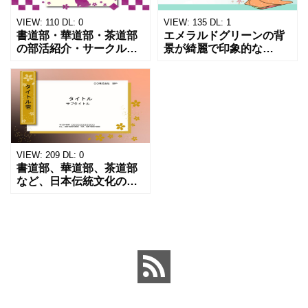
VIEW:
110
DL:
0
VIEW:
135
DL:
1
書道部・華道部・茶道部
エメラルドグリーンの背
の部活紹介・サークル紹
景が綺麗で印象的な
介・部員募集におすす
PowerPointのテンプレー
め！市松模様とうさぎの
トです。部活の勧誘ポス
イラスト入り、かわいい
ターの作成フォーマット
パワーポイントのテンプ
におすすめします。 茶道
レートになります。 文化
部、華道部、書道部、
祭や学
VIEW:
209
DL:
0
書道部、華道部、茶道部
など、日本伝統文化のク
ラブ、部活動の方におす
すめの和風デザインのテ
ンプレートになります
（パワーポイント）。 部
員募集や部活の案内、張
り紙、