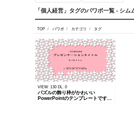
「個人経営」タグのパワポ一覧 - シム
TOP
パワポ
カテゴリ
タグ
VIEW:
130
DL:
0
パズルの飾り枠がかわいい
PowerPointのテンプレートです。
お店の張り紙やPOP作りのフォー
マットにいかがでしょうか？ チ
ラシのフォーマットにもおすすめ
しま