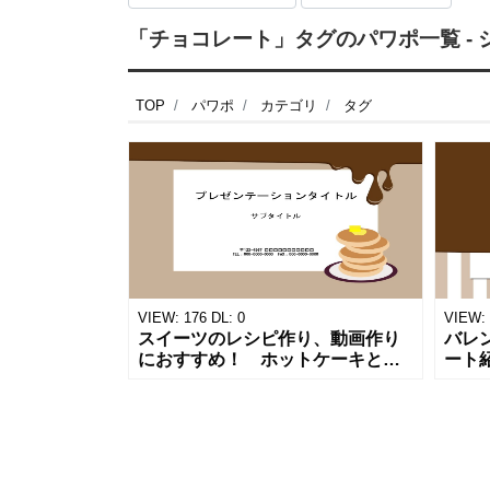
「チョコレート」タグのパワポ一覧 - 
TOP
パワポ
カテゴリ
タグ
VIEW:
176
DL:
0
VIEW:
スイーツのレシピ作り、動画作り
バレ
におすすめ！ ホットケーキとチ
ート
ョコレートのかわいいパワーポイ
トロ
ントのテンプレートです。お料理
わい
教室、スイーツ教室、クリスマス
の紹
やバレンタ
店の