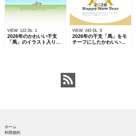
利です。お正月らしく縁
トです。干支の馬を上品
起の良い打ち出の小槌に
にあしらったテンプレー
馬のイラストが描かれて
トは、会社や取引先への
い
挨拶
VIEW:
122
DL:
1
VIEW:
243
DL:
0
2026年のかわいい干支
2026年の干支「馬」をモ
「馬」のイラスト入り年
チーフにしたかわいい系
賀状テンプレートを使え
年賀状テンプレートは、
ば、楽しく新年のご挨拶
カジュアルな挨拶にぴっ
ができます。明るい色使
たりです。蹄鉄と2匹の馬
いのデザインで、新しい
のイラストをポップに描
年をお迎えるのに相応し
いたおしゃれなデザイン
いデ
ホーム
利用規約