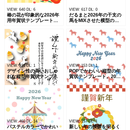
VIEW:
640
DL:
6
VIEW:
617
DL:
0
椿の花が印象的な2026年
だるまと2026年の干支の
用年賀状テンプレート
馬をMIXさせた横型の縁
（横向き）です。市松模
起物年賀状テンプレー
様の背景に椿のフレーム
ト。ポップなデザイン
が添えられた華やかなデ
で、親しい方への挨拶に
ザインです。3匹の白馬が
ぴったりです。門松のイ
かわいくポイントで入っ
ラストを添えてよりお正
て
月ら
VIEW:
321
DL:
1
VIEW:
153
DL:
1
デザイン性の高いおしゃ
POPでかわいい縦型の年
れな縦型年賀状テンプレ
賀状テンプレート。2026
ート。2026年（令和8
年（令和8年）の干支・馬
年）の干支・馬を取り入
を背景全面にあしらった
れた和風デザインで、上
おしゃれなデザインで、
品さと清潔感が魅力で
ビジネスでも個人でも使
す。 Word・PDF形式の
いやすい一枚です。
VIEW:
460
DL:
14
VIEW:
157
DL:
1
パステルカラーでかわい
新しい年の挨拶を明るく