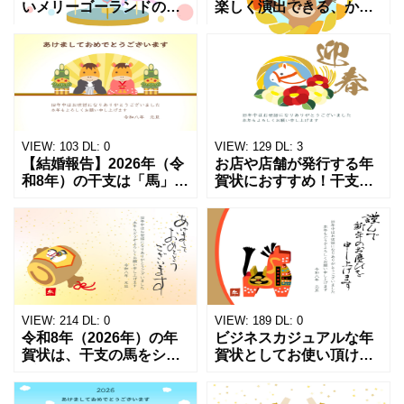
いメリーゴーランドのイ
楽しく演出できる、かわ
ラスト入り年賀状テンプ
いい「正月飾り」イラス
レートなら、新年の挨拶
ト入りの年賀状テンプレ
を華やかでかわいい雰囲
ートをご紹介します。干
気に仕上げられます。カ
支の馬と紅白の椿のイラ
ラフルな馬のモチーフが
ストを親しみやすくポッ
描かれ
プなデ
VIEW:
103
DL:
0
VIEW:
129
DL:
3
【結婚報告】2026年（令
お店や店舗が発行する年
和8年）の干支は「馬」。
賀状におすすめ！干支の
新しい一年の始まりと共
馬とお正月飾りをミック
に、結婚のご報告を兼ね
スしてデザインされたお
た年賀状を送りたい方に
しゃれでかわいい2026年
ぴったりなのが「結婚報
の年賀状（令和8年）無料
告年賀状テンプレート」
テンプレートです。取引
VIEW:
214
DL:
0
VIEW:
189
DL:
0
令和8年（2026年）の年
ビジネスカジュアルな年
賀状は、干支の馬をシン
賀状としてお使い頂け
プルに取り入れたビジネ
る、2026年（令和8年）
ス向けテンプレートが便
の年賀状無料テンプレー