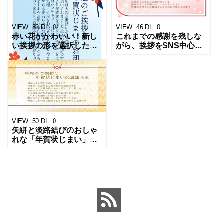
VIEW:
82
DL:
0
VIEW:
46
DL:
0
赤い花がかわいい！新し
これまでの感謝を残しな
い挨拶の形を選択したい
がら、挨拶をSNS中心へ
方に向けた「年賀状じま
移行したい方に向けた
い」の無料テンプレート
「年賀状じまい」のテン
です。程よくフォーマル
プレートになります。ピ
な文章で、大人の気遣い
ンクのフレームを淡路結
を感じさせる構成です。
びで締めたかわいい和風
個人・
デザイ
VIEW:
50
DL:
0
矢絣と淡路結びのおしゃ
れな「年賀状じまい」の
テンプレートです。年賀
状はやめても繋がりは続
けたい──そんなやわらか
な意志を伝える「年賀状
じまい」のテンプレート
です