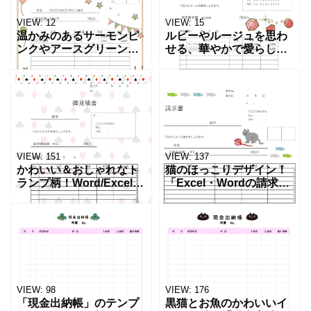
VIEW:
12
VIEW:
15
温かみのあるサーモンピ
ルビーやルージュを思わ
ンクやアースグリーンで
せる、華やかで愛らしい
彩られた、ほっこり優し
ピンクレッドのジュエル
いクラフト調の請求書テ
モチーフがキュートでか
ンプレートです。ガーラ
わいい見積書テンプレー
ンドや風船、手描き風の
トです。 コスメやビュー
お星さまが描かれてお
ティーサロン、アパレル
り、子ど
ショ
VIEW:
151
VIEW:
137
かわいい＆おしゃれなト
猫のほっこりデザイン！
ランプ柄！Word/Excelで
「Excel・Wordの請求
簡単に編集できる見積書
書」自動計算で簡単に作
の無料テンプレートで
成できる無料テンプレー
す。無料ダウンロードが
トです。猫のイラスト入
可能でWord/Excelで簡単
りA4縦長サイズの請求書
に編集でき
になります。ZIPフ
VIEW:
98
VIEW:
176
「現金出納帳」のテンプ
黒猫とお魚のかわいいイ