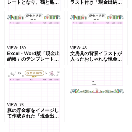
レートとなり、鶴と亀の
ラスト付き「現金出納
イラストが入った縁起の
帳」のテンプレートで
良いデザインです。会社
す。書き方が簡単なベー
の現金管理にご活用くだ
シックのフォーマットと
さい。ExcelとWordのテ
なり、初めての方でも項
ンプレートがあり、E
目通りに入力するだけで
簡単に仕上
VIEW:
130
VIEW:
43
Excel・Word版「現金出
文房具の背景イラストが
納帳」のテンプレートで
入ったおしゃれな現金出
す。像のかわいいイラス
納帳のテンプレートで
ト入り楽しい雰囲気のあ
す。ノート、ハサミ、ペ
るフォーマットです。
ン、画びょう、定規など
Excelのテンプレートには
かわいい文房具のイラス
関数が入っている
トがまわりにデザインさ
れていま
VIEW:
76
豚の貯金箱をイメージし
て作成された「現金出納
帳」のテンプレート！愛
らしい豚のイラストが描