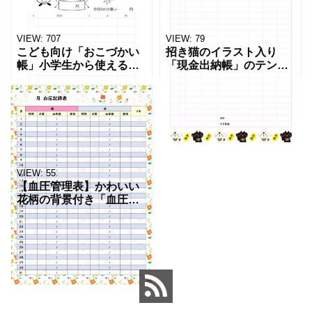
VIEW:
707
VIEW:
79
こども向け「おこづかい
招き猫のイラスト入り
帳」小学生から使えるシ
「現金出納帳」のテンプ
ンプル＆かわいいリスの
レートになります。商売
イラスト入り無料テンプ
繁盛や千客万来などの願
レート！です。こどもに
いが込められた縁起物の
毎月のお小遣いを自分で
イラスト付き。会社の現
管理させる習慣づけに！
金管理におすすめしま
印刷し
す。 Ex
VIEW:
55
【血圧管理表】かわいい
花柄の背景付き「血圧管
理表」のテンプレートに
なります。家庭や高齢者
施設での健康管理にご利
用ください。 １枚の用紙
で一ヶ月分の管理がで
き、血