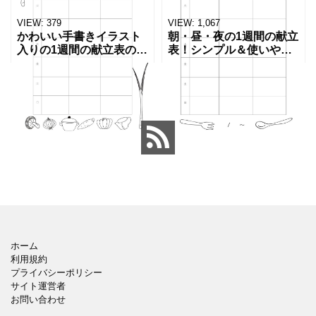
VIEW:
379
VIEW:
1,067
かわいい手書きイラスト
朝・昼・夜の1週間の献立
入りの1週間の献立表の無
表！シンプル＆使いやす
料テンプレートです。1週
い！A4サイズのメニュー
間の朝・昼・夜の献立を
表の無料テンプレートで
手書きや入力で記入する
す。朝・昼・夜の1週間の
ことができ、Word・
献立表！シンプル＆使い
Excel・PDFのデー
やすい！A4サイズのメ
ホーム
利用規約
プライバシーポリシー
サイト運営者
お問い合わせ