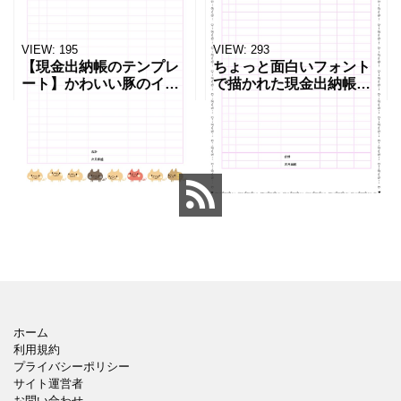
VIEW:
195
VIEW:
293
【現金出納帳のテンプレ
ちょっと面白いフォント
ート】かわいい豚のイラ
で描かれた現金出納帳の
スト入り「現金出納帳」
テンプレートです。一般
のテンプレートです。 必
的な書式に飾り枠が付い
要最低限のシンプルな項
た華やかなデザイン。個
目で、日付、勘定科目、
人経営・個人事業主の方
摘要、入金額、出金額、
におすすめします。 月
差引
日、勘
ホーム
利用規約
プライバシーポリシー
サイト運営者
お問い合わせ