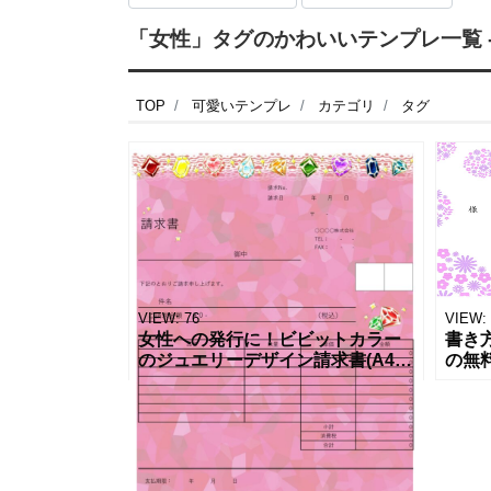
「女性」タグのかわいいテンプレ一覧 -
TOP
可愛いテンプレ
カテゴリ
タグ
VIEW:
76
VIEW:
女性への発行に！ビビットカラー
書き
のジュエリーデザイン請求書(A4サ
の無
イズ)・個人でも会社でも！誰でも
女性
使える無料のテンプレートです。
ン！で
キラキラした宝石のイラストライ
しく
ンと