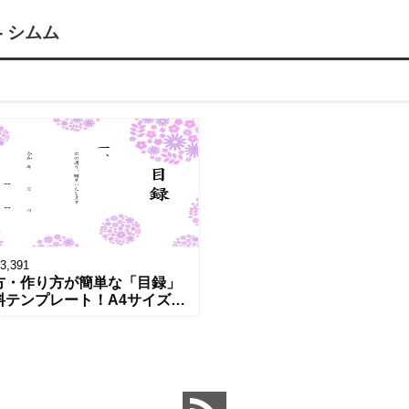
 シムム
3,391
方・作り方が簡単な「目録」
料テンプレート！A4サイズ・
向けのかわいいお花デザイ
す。Excel・Wordで編集も
はPDFを印刷して手書きで必