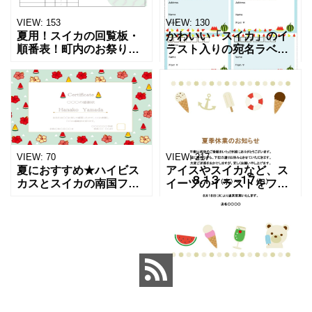
VIEW:
153
VIEW:
130
夏用！スイカの回覧板・
かわいい「スイカ」のイ
順番表！町内のお祭りや
ラスト入りの宛名ラベ
子供会イベント・自治体
ル！夏に発送する商品や
で回す回覧板チェックシ
お手紙におすすめの無料
ートにぴったりな無料の
テンプレート！ 爽やかな
テンプレートになりま
ブルーのベースにかわい
す。かわいいスイカのイ
い「スイカ」のイラスト
ラスト入
がデザ
VIEW:
70
VIEW:
217
夏におすすめ★ハイビス
アイスやスイカなど、ス
カスとスイカの南国フレ
イーツのイラストをフレ
ームになります。紅白の
ームにした「夏季休業
ハイビスカスとスイカの
日」「お盆休み」のご案
組み合わせが夏らしい雰
内用「張り紙」のテンプ
囲気を醸し出す、おしゃ
レートです。 どのイラス
れでかわいいフレームテ
トも夏に頂くスイーツに
ンプレ
なって