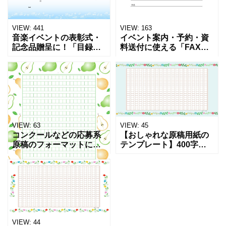
VIEW:
441
VIEW:
163
音楽イベントの表彰式・
イベント案内・予約・資
記念品贈呈に！「目録」
料送付に使える「FAX送
のテンプレート・かわい
付状」ダンススクールの
い音符柄のデザイン！無
活用におすすめ！無料テ
料ダウンロードです。卒
ンプレートです。レッス
業式や表彰式の記念品贈
ンや教室・コンクールの
呈の際にかかせない目録
案内や書類送付などで
用紙の
FAX
VIEW:
63
VIEW:
45
コンクールなどの応募系
【おしゃれな原稿用紙の
原稿のフォーマットにお
テンプレート】400字詰
すすめ！洋梨のイラスト
めの原稿用紙の周りに花
フレームが付いた華やか
のイラストが施された、
な「原稿用紙」のテンプ
おしゃれなテンプレート
レートとなり、他の方と
になります。読書感想文
差別化になるのでおすす
や小論文、感想文の作成
めしま
にご
VIEW:
44