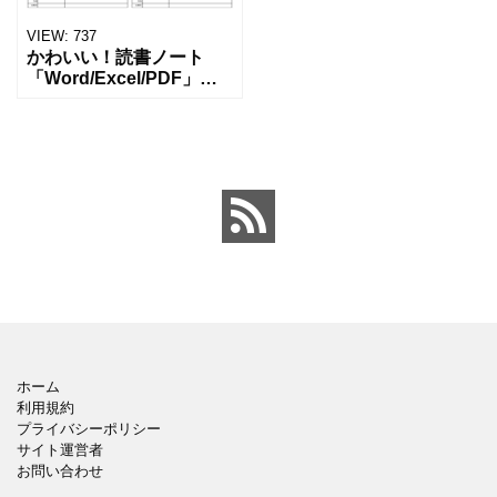
VIEW:
737
かわいい！読書ノート
「Word/Excel/PDF」無
料テンプレートとなりま
す。エクセルやワードを
簡単に編集する事で利用
が可能で、ルーズリーフ
用に左寄せの読書ノ
ホーム
利用規約
プライバシーポリシー
サイト運営者
お問い合わせ