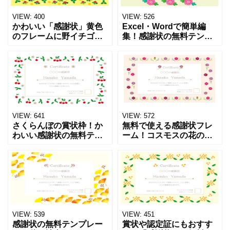
VIEW:
400
VIEW:
526
かわいい「感謝状」黄色
Excel・Wordで簡単編
のフレームに野イチゴの
集！感謝状の無料テンプ
イラストデザイン！賞
レート・講座や教室の修
状・認定書・証明書幅広
了証書にも変更可能！か
く使えるテンプレートで
わいい牡丹の花柄フレー
す。黄色の枠に赤くてか
ムです。大きなピンク色
わいい野イチゴのイラス
の牡丹のイラストが圧巻
トデザイ
VIEW:
641
VIEW:
572
さくらんぼの賞状枠！か
無料で使える感謝状フレ
わいい感謝状の無料テン
ーム！コスモスの花のイ
プレート！子供向けの証
ラストがおしゃれで華や
書におすすめ・A4横型・
か！敬老の日・金婚式・
Excel・Wordです。かわ
定年退職の賞状におすす
いいサクランボのイラス
め！カラフルなコスモス
トのフレームが付い
でおしゃれなフレームが
作られ
VIEW:
539
VIEW:
451
感謝状の無料テンプレー
賞状や認定証にもおすす