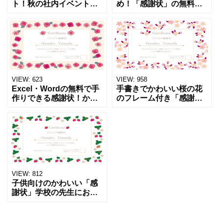
ト！秋の社内イベントの
め！「感謝状」の無料テ
表彰状にもおすすめ！イ
ンプレート・金木犀の花
チョウのフレームがかわ
の賞状枠で秋のイベント
いい賞状枠のフリー素材
にぴったりなデザイン！
です。秋におすすめのイ
金木犀の花が上品に描か
チョウのイラスト入り感
れたおしゃれなフレーム
謝状の
付き感
VIEW:
623
VIEW:
958
Excel・Wordの無料で手
手書きでかわいい桜の花
作りできる感謝状！かわ
のフレーム付き「感謝
いい手書きの薔薇のイラ
状」合格証、修了証、認
スト付きで簡単におしゃ
定証も簡単に作れる賞状
れに仕上がりおすすめ！
枠の無料テンプレートで
優しいタッチのかわいい
す。3～4月シーズンにお
薔薇の花のフレーム
すすめの桜のイラスト入
り感謝
VIEW:
812
子供向けのかわいい「感
謝状」学校の先生におす
すめ！イチゴのイラスト
入り(表彰状・皆勤賞・が