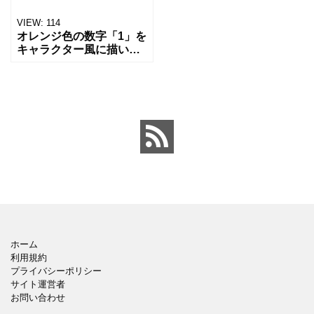
VIEW:
114
オレンジ色の数字「1」を
キャラクター風に描いた
イラストです。 目と手が
ついた、親しみやすく楽
しいデザイン。 子ども向
けの教材やカウント素
材、ポスター、学習コン
テ
ホーム
利用規約
プライバシーポリシー
サイト運営者
お問い合わせ