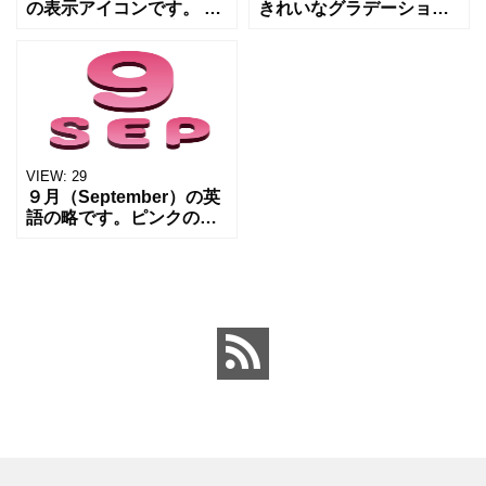
の表示アイコンです。 カ
きれいなグラデーション
レンダーとして、広報や
のアイコン素材です。 月
チラシなどの月の表示ア
の表現やチラシやWebサ
イコンとしてご活用くだ
イトのバナーなんかでア
さいませ。 シンプルモダ
クセントとして使うと
ンデザインのアイコン素
goodです。 無
材
VIEW:
29
９月（September）の英
語の略です。ピンクのグ
ラデーションが柔らかく
て目立ちます、立体感
（3D）があるので、チラ
シやWebサイトのバナー
なんかでアクセント