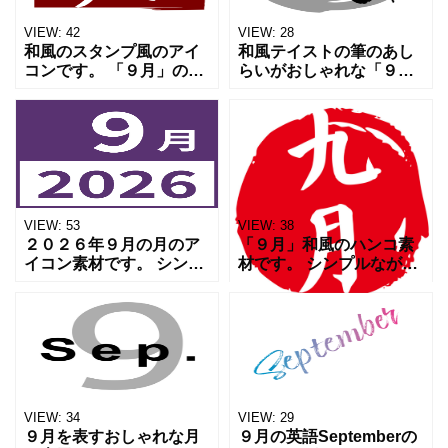
VIEW:
42
VIEW:
28
和風のスタンプ風のアイ
和風テイストの筆のあし
コンです。 「９月」のシ
らいがおしゃれな「９
ンプルなアイコン素材で
月」のアイコン素材で
す。 お正月や和風のチラ
す。 シンプルなデザイン
シやWEBのアイコンとし
の和のあしらいが特徴的
てご利用ください。
なデザインです。 和テイ
Downloadしてお好
ストのチラシやwebにご
利用
VIEW:
53
VIEW:
38
２０２６年９月の月のア
「９月」和風のハンコ素
イコン素材です。 シンプ
材です。 シンプルながら
ルなデザインでおしゃれ
も使い勝手はとてもよい
なデザイン性の高いアイ
でしょう。 無料でダウン
コンになります。 チラシ
ロードできるので好きな
やバナー、SNSのアイコ
形式を選んでご活用いた
ンとしてご活用いただけ
だけると嬉しいです。よ
ろ
VIEW:
34
VIEW:
29
９月を表すおしゃれな月
９月の英語Septemberの