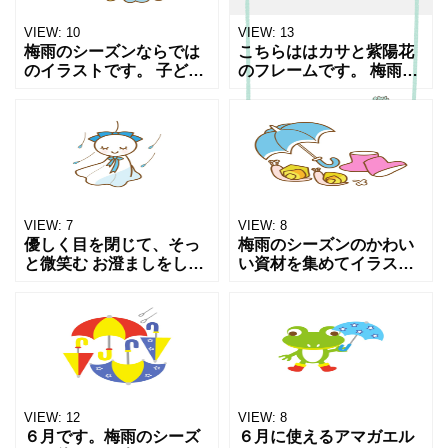
VIEW:
10
VIEW:
13
梅雨のシーズンならでは
こちらははカサと紫陽花
のイラストです。 子ども
のフレームです。 梅雨の
は雨降りであろうとも遊
時期をイメージしたシン
びに変えてしまう天才で
プルなイラストです。 縦
す。 傘をさせるのが嬉し
型で余白を多めにしてあ
くて、赤い傘に黄色の長
るのでグリーティングカ
靴を履いて あじさいの花
ードやお知らせなどに便
利
VIEW:
7
VIEW:
8
優しく目を閉じて、そっ
梅雨のシーズンのかわい
と微笑む お澄ましをした
い資材を集めてイラスト
キュートなてるてる坊主
にしました。 さわやかな
のイラストです。 頭と襟
ブルーの傘とピンク色の
元のブルーのリボンが涼
かわいい長靴 ２匹の親子
し気で印象的です。 優し
のカタツムリがゆったり
い雨に打たれつつ、明日
と移動する様子です。 カ
VIEW:
12
VIEW:
8
６月です。梅雨のシーズ
６月に使えるアマガエル