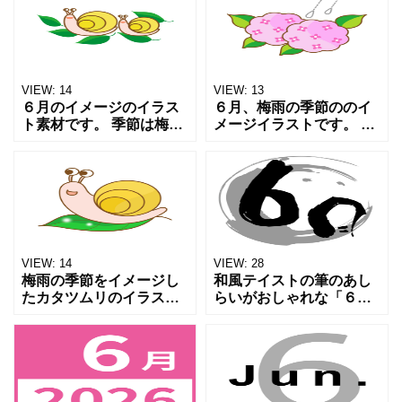
ラーの傘と かわいいきれ
て水たまりで遊ぶ かわい
いなブルー系のアジサイ
い子どもの様子です。 ワ
の花のイラストです。
ンポイントイラストにご
VIEW:
14
VIEW:
13
６月のイメージのイラス
６月、梅雨の季節ののイ
ト素材です。 季節は梅
メージイラストです。 雨
雨、雨のシーズン、カタ
に打たれるピンク色のか
ツムリの親子のイラスト
わいいアジサイの花のイ
です。 緑の葉の上を仲良
ラストです。 チラシやポ
く移動する様子です。 ワ
スターなどワンポイント
ンポイントイラストにご
イラストに ご利用いただ
利
VIEW:
14
VIEW:
28
梅雨の季節をイメージし
和風テイストの筆のあし
たカタツムリのイラスト
らいがおしゃれな「６
素材です。 雨粒が乗った
月」のアイコン素材で
緑の葉の上に乗っかった
す。 シンプルなデザイン
かわいいカタツムリの様
の和のあしらいが特徴的
子です。 6月の掲示物の
なデザインです。 和テイ
ワンポイントイラストに
ストのチラシやwebにご
ご
利用