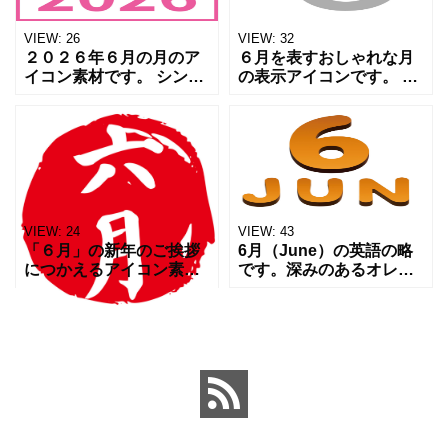
VIEW:
26
VIEW:
32
２０２６年６月の月のア
６月を表すおしゃれな月
イコン素材です。 シンプ
の表示アイコンです。 カ
ルなデザインでおしゃれ
レンダーとして、広報や
なデザイン性の高いアイ
チラシなどの月の表示ア
コンになります。 チラシ
イコンとしてご活用くだ
やバナー、SNSのアイコ
さいませ。 シンプルモダ
ンとしてご活用いただけ
ンデザインのアイコン素
材
VIEW:
24
VIEW:
43
「６月」の新年のご挨拶
6月（June）の英語の略
につかえるアイコン素材
です。深みのあるオレン
です。 無料ダウンロード
ジ色です。シリーズで日
できますのでよろしくお
付のアイコンがあります
願いいたします。 チラシ
ので用途に合わせてご利
やWebサイトのバナーな
用いただける幅広い素材
んかでアクセントとして
ですのでよろしくお願い
し