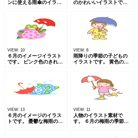
ンに使える雨傘のイラス
のかわいいイラストで
トです。 ツートンカラー
す。 おめ目をキョロキョ
の赤と黄色、青と黄色の
ロしたひょうきんな顔を
元気な配色のデザインの
した カエルが赤い長靴を
傘です。 開いた状態の傘
履いて、ブルーの星のデ
と閉じた傘を交互に配置
ザインの傘をさした 梅雨
し
の
VIEW:
10
VIEW:
8
６月のイメージイラスト
雨降りの季節の子どもの
です。 ピンク色のきれい
イラストです。 黄色のレ
な紫陽花の花の後ろから
インコートに長靴を履い
ぴょこんと顔を出したア
て 青い傘をさして、満面
マガエルが 赤い傘をさし
の笑顔の男の子です。 雨
て笑っている場面です。
降りでも何のその、外に
嬉しい雨の季節を楽し
出たい気持ちを 抑えき
VIEW:
13
VIEW:
11
６月のイメージのイラス
人物のイラスト素材で
トです。 憂鬱な梅雨の季
す。 ６月の梅雨の季節を
節、気分を上げていくた
イメージしたイラストで
めに 元気が出る、赤いカ
す 長靴を履いて傘をさし