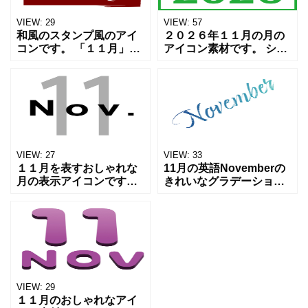
VIEW:
29
VIEW:
57
和風のスタンプ風のアイ
２０２６年１１月の月の
コンです。 「１１月」の
アイコン素材です。 シン
シンプルなアイコン素材
プルなデザインでおしゃ
です。 お正月や和風のチ
れなデザイン性の高いア
ラシやWEBのアイコンと
イコンになります。 チラ
してご利用ください。
シやバナー、SNSのアイ
Downloadしてお
コンとしてご活用いただ
VIEW:
27
VIEW:
33
１１月を表すおしゃれな
11月の英語Novemberの
月の表示アイコンです。
きれいなグラデーション
カレンダーとして、広報
のアイコン素材です。 月
やチラシなどの月の表示
の表現やチラシやWebサ
アイコンとしてご活用く
イトのバナーなんかでア
ださいませ。 シンプルモ
クセントとして使うと
ダンデザインのアイコン
goodです。 無
素
VIEW:
29
１１月のおしゃれなアイ