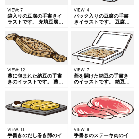
VIEW:
7
VIEW:
4
袋入りの豆腐の手書きイ
パック入りの豆腐の手書
ラストです。 充填豆腐や
きイラストです。 豆腐や
和食、大豆製品や料理に
和食、大豆製品や料理に
ついての記事やレシピ、
ついての記事やレシピ、
チラシ、販売用のPOPや
チラシ、販売用のPOPや
掲示物のちょっとした隙
掲示物のちょっとした隙
間の穴埋めにオススメし
間の穴埋めにオススメし
ま
ま
VIEW:
12
VIEW:
7
藁に包まれた納豆の手書
蓋を開けた納豆の手書き
きのイラストです。 藁に
のイラストです。 納豆や
包まれているだけでちょ
和食、朝食、大豆製品に
っと高級感を感じます。
ついての記事や販売用の
納豆や和食、朝食、大豆
POP、レシピやチラシ、
製品についての記事やレ
掲示物のちょっとした隙
シピ、掲示物のちょっと
間の穴埋めにオススメし
し
ま
VIEW:
11
VIEW:
9
手書きのだし巻き卵のイ
手書きのステーキ肉のイ