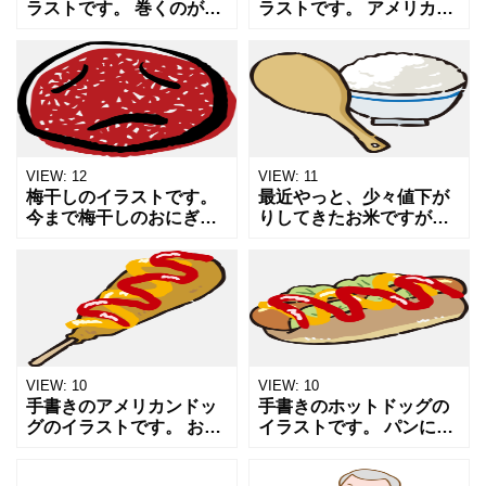
ラストです。 巻くのが少
ラストです。 アメリカン
しめんどくさいですが出
な巨大ステーキとか一度
し入りの卵好きです。 卵
食べてみたいものです
料理や食べ物の記事やメ
ね。 肉や精肉売り場、肉
ニュー表、販売POPなど
についての記事や販売
へのワンポイントにオス
POP、チラシなどへのワ
ンポ
VIEW:
12
VIEW:
11
梅干しのイラストです。
最近やっと、少々値下が
今まで梅干しのおにぎり
りしてきたお米ですが、
はさほど好きではなかっ
しゃもじでご飯を山盛り
たのですが、この頃改め
に盛る、イラストを描き
てハマってます。 酸っぱ
ました。 お米やご飯、食
い梅干しと海苔の香りと
事などについての記事や
白米のハーモニーがたま
チラシ、ポスターなどの
り
ワ
VIEW:
10
VIEW:
10
手書きのアメリカンドッ
手書きのホットドッグの
グのイラストです。 お祭
イラストです。 パンには
りの屋台、コンビニスナ
さんだソーセージにシン
ックと言えばコレ！のイ
プルにケチャップとマス