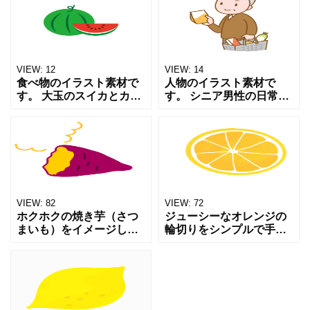
メージです。 祭りや軽
タードのトッピングをし
食、おやつなどの記事や
たものです。 パンや軽食
チラシのワンポイントに
などについての記事やチ
おす
ラ
VIEW:
12
VIEW:
14
食べ物のイラスト素材で
人物のイラスト素材で
す。 大玉のスイカとカッ
す。 シニア男性の日常を
トしたスイカのイラスト
切り取ったイラストで
です。 夏のイメージのイ
す。 スーパーマーケット
ラストとしてご利用いた
で食品の買い出しをする
だければと思います。
様子です。 ワンポイント
JPG PNG PDf素
イラストにご利用いただ
けれ
VIEW:
82
VIEW:
72
ホクホクの焼き芋（さつ
ジューシーなオレンジの
まいも）をイメージした
輪切りをシンプルで手描
イラストです。 湯気が立
き風に描いたイラストで
ち上る様子も描かれてお
す。 夏向けのデザインや
り、温かさ・美味しさ・
食品、健康・ビタミン関
秋の季節感を感じさせま
連のグラフィック素材、
す。 秋のイベントなどの
ワンポイントとしてお使
告
いい