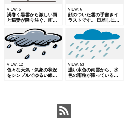
VIEW:
5
VIEW:
6
渦巻く黒雲から激しい雨
顔のついた雲の手書きイ
と稲妻が降り注ぐ、雨雲
ラストです。 日差しにも
と雷のイラストアイコン
弱いのですが、曇りの日
です。シンプルで分かり
も光が乱反射してる感じ
やすい線画デザインにな
がして苦手です 天気予報
っており、天気予報やゲ
や曇り、雲についての記
リラ豪雨の注意喚起に最
事や掲示物へのワンポイ
適です
ン
VIEW:
12
VIEW:
53
色々な天気・気象の状況
濃い水色の雨雲から、水
をシンプルでゆるい線画
色の雨粒が降っている様
イラストで表現しまし
子を描いた、天気予報や
た。 生活の中や、ビジネ
気象をテーマにしたイラ
スの場面でお気軽にお使
ストアイコンです。雨
いください。 もっとこん
天、梅雨、悪天候、降水
な天気のイラストが欲し
といった天候に関する情
いな
報を視覚