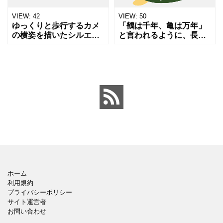
VIEW:
42
VIEW:
50
ゆっくりと歩行するカメ
「鶴は千年、亀は万年」
の横姿を描いたシルエッ
と言われるように、長寿
ト素材です。長寿、忍
と健康のシンボルである
耐、着実な歩み、あるい
亀を上から見たアングル
はペットや爬虫類を象徴
で描いたイラストです。
するアイコンとして機能
敬老の日のカードや、健
します。教育関連の資
康食品の広告、自然保護
料、環境保
のパン
ホーム
利用規約
プライバシーポリシー
サイト運営者
お問い合わせ