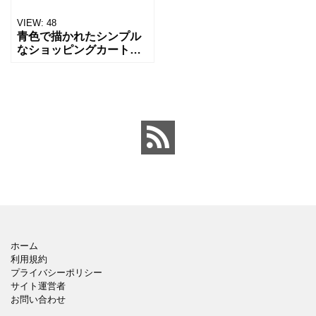
VIEW:
48
青色で描かれたシンプル
なショッピングカートの
アイコンです。ECサイト
やネットショップ、買い
物アプリのUIデザインな
どに使いやすい素材で
す。ミニマルで見やす
く、背
ホーム
利用規約
プライバシーポリシー
サイト運営者
お問い合わせ