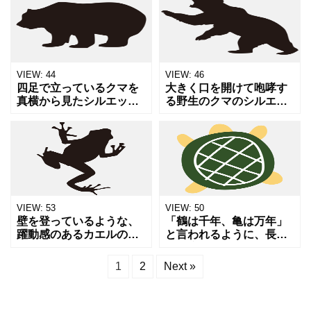
然、エコロジー、オーガ
然観察、夏休みの自由研
ニック製品のパッケージ
究、アウトドア関連のグ
デザイン、または結婚式
ラフィックデザインに適
の招待
してい
VIEW:
44
VIEW:
46
四足で立っているクマを
大きく口を開けて咆哮す
真横から見たシルエット
る野生のクマのシルエッ
素材です。ヒグマやツキ
トイラストです。後ろ足
ノワグマなど、一般的な
で立ち上がり、威嚇する
クマのフォルムを忠実に
ような力強いポーズが特
再現しています。キャン
徴です。自然、動物、危
プ、登山、森林、野生動
険、強さなどを象徴する
物との
デザイ
VIEW:
53
VIEW:
50
壁を登っているような、
「鶴は千年、亀は万年」
躍動感のあるカエルのシ
と言われるように、長寿
ルエットイラストです。
と健康のシンボルである
吸盤のある長い指など、
亀を上から見たアングル
1
2
Next »
カエルの特徴を忠実に捉
で描いたイラストです。
えたデザインは、自然観
敬老の日のカードや、健
察、梅雨の季節、水辺の
康食品の広告、自然保護