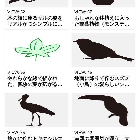
VIEW:
52
VIEW:
57
木の枝に座るサルの姿を
おしゃれな鉢植えに入っ
リアルかつシンプルに描
た観葉植物（モンステラ
いたシルエットイラスト
風）のイラスト素材で
です。野生動物、自然環
す。ボタニカルでナチュ
境、動物園、干支、ジャ
ラルな雰囲気を演出した
ングルなどを象徴するビ
いデザインにぴったりで
ジュアルとして活用でき
す。カフェのメニュー、
ます。
インテリ
VIEW:
55
VIEW:
46
やわらかな線で描かれ
地面に降りて佇むスズメ
た、四枚の葉が広がる植
（小鳥）の愛らしいシル
物モチーフ素材です。明
エットです。自然、公
るく爽やかな色合いが、
園、春の訪れ、あるいは
自然のやさしさや穏やか
身近な野生動物をテーマ
な空気感を感じさせま
にしたデザインに馴染み
す。手描き風の素朴なタ
ます。シンプルで認識し
ッチが親し
やすい形
VIEW:
45
VIEW:
42
静かに佇むトキのシルエ
南国の雰囲気が漂う、大