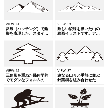
ンイラストです。野外フ
性や成長、自然のサイク
ェス、林間学校、ソロキ
ルの始まりを表現するデ
ャンプなど、自然の中で
ザインに適しています。
宿泊する
ボタニ
VIEW:
41
VIEW:
53
斜線（ハッチング）で陰
険しい稜線を描いた山の
影を表現した、スタイリ
線画イラストです。アウ
ッシュな山のイラスト素
トドア、登山、自然の雄
材です。デザイン性が高
大さ、ハイキングなどの
く、アウトドアブランド
テーマにマッチします。
の広告や、冒険、挑戦と
装飾を抑えたシンプルな
いったコンセプトを表す
タッチなので、ロゴの背
ビジュ
景や風
VIEW:
37
VIEW:
37
三角形を重ねた幾何学的
連なる山々と手前に並ぶ
でモダンなフォルムの針
針葉樹を組み合わせた、
葉樹（もみの木）のイラ
大自然を感じさせる風景
スト素材です。林業や森
イラストです。登山、ハ
林浴、エコロジーをテー
イキング、トレッキング
マにしたコンテンツのほ
といったアクティビティ
か、冬のシーズンにはク
の告知や、自然保護、環
リスマ
境問題