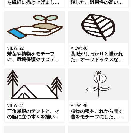
を繊細に描き上げまし
現した、汎用性の高い自
た。 シンプルな線だけで
然のアイコン素材です。
花びらの柔らかな質感
環境問題やエコ、
や、そっと漂う春の気配
SDGs（持続可能な開発
を表現しています。 色を
目標）に関するウェブサ
使わないことで、線の美
イトのバナーや、公園や
しさや
庭園の地図
VIEW:
22
VIEW:
46
若葉や植物をモチーフ
葉脈がしっかりと描かれ
に、環境保護やサステナ
た、オーソドックスな一
ビリティ（持続可能性）
枚の葉っぱ（リーフ）の
をイメージして描いた
線画アイコンイラストで
「エコ」がテーマのイラ
す。エコ、自然、新緑と
ストです。自然環境の保
いったテーマのシンボル
全、リサイクル活動、
として使いやすく、ロゴ
SDGsに関
の一部
VIEW:
41
VIEW:
48
三角屋根のテントと、そ
植物の種やこれから開く
の脇に立つ木々を描い
蕾をモチーフにした、繊
た、キャンプ場の一角を
細なタッチの手書きイラ
切り取ったようなアイコ
ストです。将来への可能