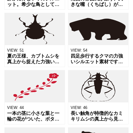
ット。希少な鳥としての
きな嘴（くちばし）が特
神秘的な雰囲気と、細長
徴的な鳥のシルエット。
い脚が作り出す優美なラ
トロピカルな風景やジャ
インが魅力です。自然保
ングルをテーマにした作
護をテーマにした資料
品に馴染みます。リゾー
や、和のエッセンスを取
ト地のチラシやアパレル
り入れた
デザイ
VIEW:
51
VIEW:
54
夏の王様、カブトムシを
四足歩行するクマの力強
真上から捉えた力強いシ
いシルエット素材です。
ルエットです。昆虫のフ
大自然、山、キャンプ、
ォルムを忠実に再現して
野生動物保護などのテー
おり、お子様向けの図鑑
マに最適です。シンプル
風デザインや、夏のイベ
ながらもクマ特有の筋肉
ント告知、ロゴのパーツ
質なフォルムが表現され
として
ており
VIEW:
44
VIEW:
46
一本の茎に小さな葉と一
長い触角が特徴的なカミ
輪の花がついた、ボタニ
キリムシの真上から見た
カルな雰囲気のイラスト
シルエット素材です。昆
素材です。春の訪れ、自
虫図鑑の補助図版や、自