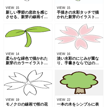
VIEW:
15
VIEW:
15
新しい季節の息吹を感じ
手描きの水彩タッチで描
させる、新芽の線画イラ
かれた新芽のイラストで
ストです。 シンプルで柔
す。 淡いにじみと優しい
らかなタッチが特徴で、
色合いが、春の柔らかな
春のお便りや教材、デザ
空気をそっと表現しま
イン素材として幅広く使
す。 季節のお便りやカー
えます。 自然のやさしさ
ド、SNS投稿などに自然
を
な
VIEW:
14
VIEW:
16
柔らかな緑色で描かれた
淡い水彩のにじみが重な
新芽のカラーイラストで
り、手書きならではの温
す。 自然の温かみを感じ
もりを感じる桜の花を描
る色づかいが特徴で、季
いたイラストです。 やわ
節の挿絵やブログ、SNS
らかな色合いが春の空気
投稿などにぴったり。 シ
をそっと運んでくるよう
ンプルながらも春の息吹
な、やさしく心に残る一
枚に
VIEW:
19
VIEW:
22
モノクロの線画で桜の花
一本の木をシンプルに表