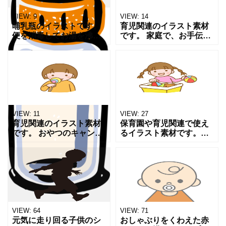
VIEW:
9
VIEW:
14
哺乳瓶のイラストです。
育児関連のイラスト素材
便を消毒してお湯を沸か
です。 家庭で、お手伝い
してミルクを溶かし、人
をする子どものイラスト
肌に冷まして。 とても面
です。 洗濯物をたたむ女
倒ですが、無心にミルク
の子の様子です。 ワンポ
を飲む赤ちゃんはいつま
イントイラストにご利用
でも見ていられる可愛さ
いただければと思います
で
VIEW:
11
VIEW:
27
育児関連のイラスト素材
保育園や育児関連で使え
です。 おやつのキャンデ
るイラスト素材です。遊
ィーをおいしそうに食べ
んだおもちゃのお片づけ
る 子どものイラストで
をしている子どもの様子
す。 ワンポイントイラス
です。積極的に自分から
トにご利用いただければ
片づけをしている笑顔が
と思います。 JPG P
かわいい女の子です。掲
示物な
VIEW:
64
VIEW:
71
元気に走り回る子供のシ
おしゃぶりをくわえた赤