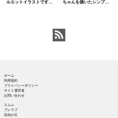
ルエットイラストです。
ちゃんを描いたシンプル
躍動感のあるポーズが、
なフラットデザインのイ
成長、健康、楽しさ、遊
ラストです。 やさしい色
びといったポジティブな
合いで、育児・子育て・
イメージを強調します。
出産・保育関連のデザイ
幼稚園や保育園のパンフ
ンや、ベビーマーク・ブ
レット
ログ
ホーム
利用規約
プライバシーポリシー
サイト運営者
お問い合わせ
エムム
ブレラブ
自由が丘