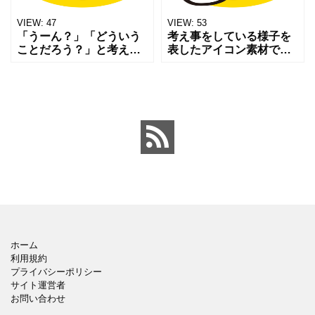
VIEW:
47
VIEW:
53
「うーん？」「どういう
考え事をしている様子を
ことだろう？」と考えて
表したアイコン素材で
いるような顔アイコンで
す。 首をかしげたり、手
す。考え中・悩み中・リ
をあごに当てたりして思
アクション用など、トー
案中の表情を表現してい
クや説明素材としてご利
ます。 悩み・思考・ひら
用ください。チラシやウ
めき前の場面などにご利
ェブの
用い
ホーム
利用規約
プライバシーポリシー
サイト運営者
お問い合わせ