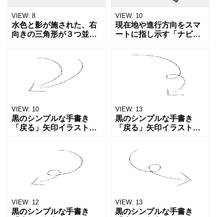
VIEW:
8
VIEW:
10
水色と影が施された、右
現在地や進行方向をスマ
向きの三角形が３つ並ん
ートに指し示す「ナビゲ
だ「進行・早送り矢印」
ーション用の矢印」のア
のアイコン素材です。動
イコン素材です。地図ア
画プレイヤーのＵＩ、プ
プリのロケーション表
レゼン資料のステップ表
示、ドライブ経路の案内
示、次へ進むボタンの装
図、位置情報サービスの
飾等に
UIなど
VIEW:
10
VIEW:
13
黒のシンプルな手書き
黒のシンプルな手書き
「戻る」矢印イラスト素
「戻る」矢印イラスト素
材。くるっとカーブした
材。くるっとカーブした
矢印で、「戻る」「やり
矢印で、「戻る」「やり
直し」「リピート」「循
直し」「リピート」「循
環」「ループ」といった
環」「ループ」といった
動きを直感的に表現でき
動きを直感的に表現でき
ます。鉛
ます。鉛
VIEW:
12
VIEW:
13
黒のシンプルな手書き
黒のシンプルな手書き