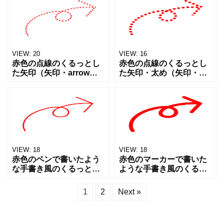
ート）アイコン素材で
ト）アイコン素材です。
す。Webサイト、SNS投
Webサイト、SNS投稿、
稿、プレゼン資料、チラ
プレゼン資料、チラシ
VIEW:
20
VIEW:
16
赤色の点線のくるっとし
赤色の点線のくるっとし
た矢印（矢印・arrow・
た矢印・太め（矢印・
カーブ矢印・循環・リピ
arrow・カーブ矢印・循
ート）アイコン素材で
環・リピート）アイコン
す。シンプルなドット
素材です。Webサイト、
で、Webサイト、SNS投
SNS投稿、プレゼン資
稿、プレゼン資料、チラ
料、チラシやPOP、掲示
シ
VIEW:
18
VIEW:
18
赤色のペンで書いたよう
赤色のマーカーで書いた
な手書き風のくるっとし
ような手書き風のくるっ
た矢印（矢印・arrow・
とした矢印（矢印・
カーブ矢印・循環・リピ
arrow・カーブ矢印・循
1
2
Next »
ート）アイコン素材で
環・リピート）アイコン
す。Webサイト、SNS投
素材です。Webサイト、
稿、プレゼン資料、チラ
SNS投稿、プレゼン資