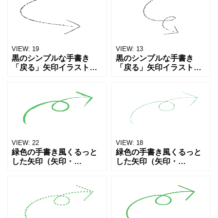
直し」「リピート」「循
直し」「リピート」「循
環」「ループ」といった
環」「ループ」といった
動きを直感的に表現でき
動きを直感的に表現でき
ます。鉛
ます。鉛
VIEW:
19
VIEW:
13
黒のシンプルな手書き
黒のシンプルな手書き
「戻る」矢印イラスト素
「戻る」矢印イラスト素
材。くるっとカーブした
材。くるっとカーブした
矢印で、「戻る」「やり
矢印で、「戻る」「やり
直し」「リピート」「循
直し」「リピート」「循
環」「ループ」といった
環」「ループ」といった
動きを直感的に表現でき
動きを直感的に表現でき
ます。鉛
ます。鉛
VIEW:
22
VIEW:
18
緑色の手書き風くるっと
緑色の手書き風くるっと
した矢印（矢印・
した矢印（矢印・
arrow・カーブ矢印・循
arrow・カーブ矢印・循
環・リピート）アイコン
環・リピート）アイコン
素材です。Webサイト、
素材です。Webサイト、
SNS投稿、プレゼン資
SNS投稿、プレゼン資
料、チラシやPOP、掲示
料、チラシやPOP、掲示
物な
物な