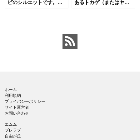
ビのシルエットです。神
あるトカゲ（またはヤモ
秘的で知的な印象、ある
リ）のシルエットです。
いはミステリアスな雰囲
爬虫類、アウトドア、キ
気を演出できます。ロゴ
ャンプ、エキゾチックア
デザイン、干支の素材、
ニマル、タトゥー風デザ
医学や知恵を象徴するグ
インなど、クールでユニ
ラフィ
ークな
ホーム
利用規約
プライバシーポリシー
サイト運営者
お問い合わせ
エムム
ブレラブ
自由が丘