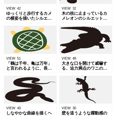
VIEW:
42
VIEW:
32
ゆっくりと歩行するカメ
木の枝に止まっているカ
の横姿を描いたシルエッ
メレオンのシルエットイ
ト素材です。長寿、忍
ラストです。くるりと巻
耐、着実な歩み、あるい
いた尻尾や独特の頭の
はペットや爬虫類を象徴
形、枝を掴む足の様子が
するアイコンとして機能
細かく表現されていま
します。教育関連の資
す。爬虫類、変化、適
料、環境保
応、環境、ジ
VIEW:
51
VIEW:
48
「鶴は千年、亀は万年」
大きな口を開けて威嚇す
と言われるように、長寿
る、迫力満点のワニのシ
と健康のシンボルである
ルエットです。背中のゴ
亀を上から見たアングル
ツゴツとした質感や鋭い
で描いたイラストです。
歯の形まで詳細に描き出
敬老の日のカードや、健
されており、力強さや野
康食品の広告、自然保護
生の厳しさを演出できま
のパン
す。ロ
VIEW:
40
VIEW:
30
しなやかな曲線を描くヘ
壁を這うような躍動感の