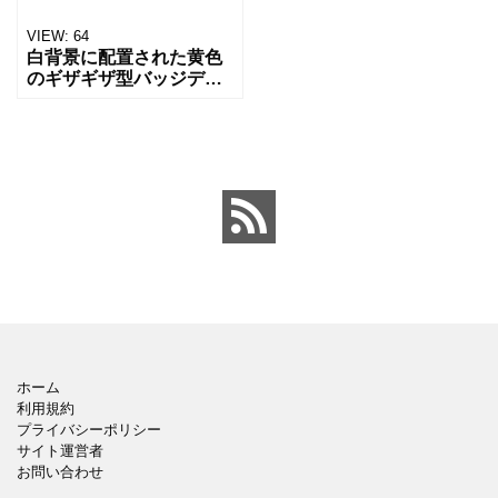
VIEW:
64
白背景に配置された黄色
のギザギザ型バッジデザ
イン。 空白の状態で、テ
キストや数字を追加する
ことでセール表示や価格
ラベル、告知用ステッカ
ーなど幅広い用途に使え
る汎
ホーム
利用規約
プライバシーポリシー
サイト運営者
お問い合わせ