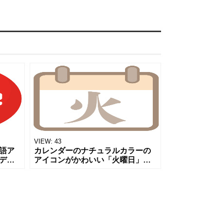
VIEW:
43
語ア
カレンダーのナチュラルカラーの
デザ
アイコンがかわいい「火曜日」の
アイ
素材です。 カレンダーの表記とし
面で活
て曜日を表すアイテムとしてご活
日の
用いただければとおもいます。 チ
ラシや