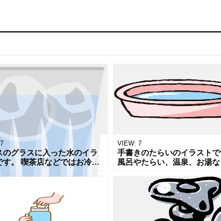
7
VIEW:
7
スのグラスに入った水のイラ
手書きのたらいのイラストで
です。 喫茶店などではお冷や
風呂やたらい、温泉、お湯な
いますね。 自販機では他のド
ついての記事や、掲示物、プ
クと同様水も有料なのに、喫
トや販売用POP、チラシな
等ではタダで水が提供される
ょっとした隙間の穴埋めにオ
あ
メしま