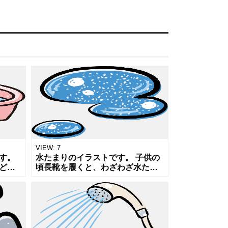
VIEW:
7
す。
水たまりのイラストです。 子供の
どに
頃長靴を履くと、わざわざ水たま
リン
りにバシャバシャと入っていまし
どのち
た。 大人になった今でもちょっと
スス
出来のいいレインシューズを履く
とそん