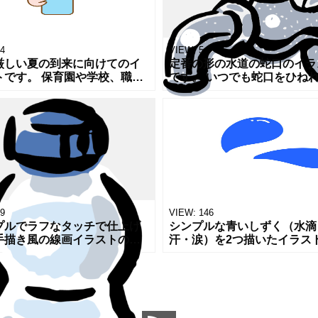
4
VIEW:
5
厳しい夏の到来に向けてのイ
定番の形の水道の蛇口のイラ
トです。 保育園や学校、職場
です。 いつでも蛇口をひね
水分補給のため 持参する水筒
が出てくる世界に住んでいる
ラストです。 冷たさをキープ
とても幸せな事。 当たり前
ために氷を入れている様子で
になっているけれど、出なく
て初め
9
VIEW:
146
プルでラフなタッチで仕上げ
シンプルな青いしずく（水滴
手描き風の線画イラストのシ
汗・涙）を2つ描いたイラス
ズです。 堅苦しくなく可愛く
す。 感情（緊張・焦り・悲
過ぎない勢いのあるイメージ
や水分表現（汗・水・涙・湿
い勝手がよいと思いますので
など、非常に幅広い用途に対
な
きる汎用的