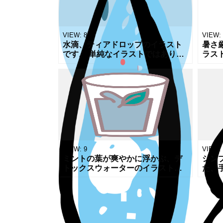
VIEW:
8
VIEW:
水滴、ティアドロップのイラスト
暑さ
です。 単純なイラストではありま
ラス
すが、雨の一粒、こぼれ落ちる
での
涙、滴る汗、みずみずしい朝露な
のイ
ど色々な場面で使っていただける
する
と思います
す。
VIEW:
9
VIEW:
ミントの葉が爽やかに浮かぶ、デ
シン
トックスウォーターのイラストで
た、
す。朝のルーティン紹介ブログ、
リー
カフェのドリンクメニュー、初夏
なり
のライフスタイル特集など、清潔
で使
感のあるお
色々