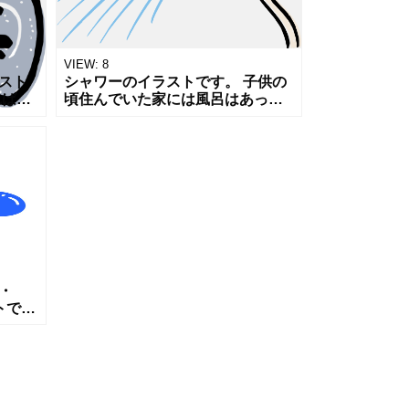
VIEW:
8
スト
シャワーのイラストです。 子供の
れば水
頃住んでいた家には風呂はあった
のは
のですが、シャワーがついていま
のよう
せんでした。 今ではシャワーとシ
なっ
ャワートイレのない生活は考えら
れませ
・
トで
しみ）
度）
応で